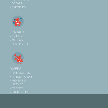
> DÉBATS
> EXEMPLES
CONTACTS
> EN LIGNE
> MESSAGE
> LES TPE/TIPE
DIVERS
> PARTENAIRES
> PRÉSENTATION
> MENTIONS
> LICENCE
> CRÉDITS
> BACK OFFICE