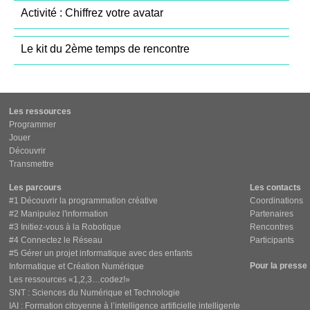
Activité : Chiffrez votre avatar
Le kit du 2ème temps de rencontre
Les ressources
Programmer
Jouer
Découvrir
Transmettre
Les parcours
Les contacts
#1 Découvrir la programmation créative
Coordinations
#2 Manipulez l'information
Partenaires
#3 Initiez-vous à la Robotique
Rencontres
#4 Connectez le Réseau
Participants
#5 Gérer un projet informatique avec des enfants
Pour la presse
Informatique et Création Numérique
Les ressources «1,2,3…codez!»
SNT : Sciences du Numérique et Technologie
IAI : Formation citoyenne à l’intelligence artificielle intelligente