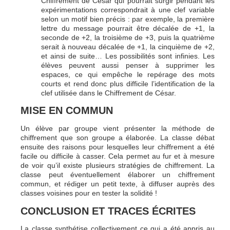
Chiffrement de César qui pourrait surgir pendant les
expérimentations correspondrait à une clef variable
selon un motif bien précis : par exemple, la première
lettre du message pourrait être décalée de +1, la
seconde de +2, la troisième de +3, puis la quatrième
serait à nouveau décalée de +1, la cinquième de +2,
et ainsi de suite… Les possibilités sont infinies. Les
élèves peuvent aussi penser à supprimer les
espaces, ce qui empêche le repérage des mots
courts et rend donc plus difficile l’identification de la
clef utilisée dans le Chiffrement de César.
MISE EN COMMUN
Un élève par groupe vient présenter la méthode de
chiffrement que son groupe a élaborée. La classe débat
ensuite des raisons pour lesquelles leur chiffrement a été
facile ou difficile à casser. Cela permet au fur et à mesure
de voir qu’il existe plusieurs stratégies de chiffrement. La
classe peut éventuellement élaborer un chiffrement
commun, et rédiger un petit texte, à diffuser auprès des
classes voisines pour en tester la solidité !
CONCLUSION ET TRACES ÉCRITES
La classe synthétise collectivement ce qui a été appris au