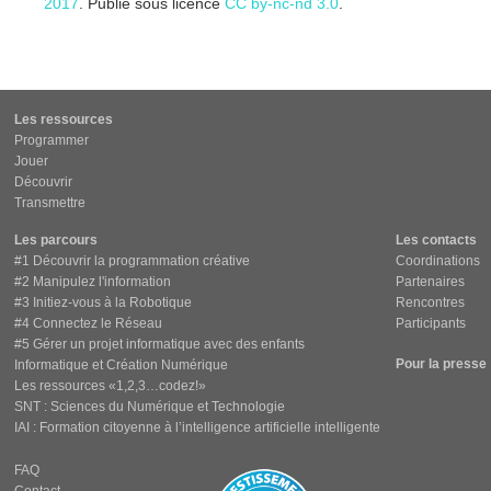
2017
. Publié sous licence
CC by-nc-nd 3.0
.
Les ressources
Programmer
Jouer
Découvrir
Transmettre
Les parcours
Les contacts
#1 Découvrir la programmation créative
Coordinations
#2 Manipulez l'information
Partenaires
#3 Initiez-vous à la Robotique
Rencontres
#4 Connectez le Réseau
Participants
#5 Gérer un projet informatique avec des enfants
Pour la presse
Informatique et Création Numérique
Les ressources «1,2,3…codez!»
SNT : Sciences du Numérique et Technologie
IAI : Formation citoyenne à l’intelligence artificielle intelligente
FAQ