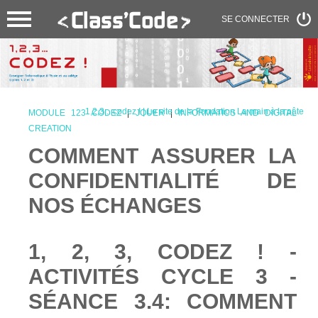
SE CONNECTER
1,2,3... codez ! | Le site de la Fondation La main à la pâte
MODULE 123 CODEZ
|
JOUER
|
INFORMATICS AND DIGITAL
CREATION
COMMENT ASSURER LA
CONFIDENTIALITÉ DE
NOS ÉCHANGES
1, 2, 3, CODEZ ! -
ACTIVITÉS CYCLE 3 -
SÉANCE 3.4: COMMENT