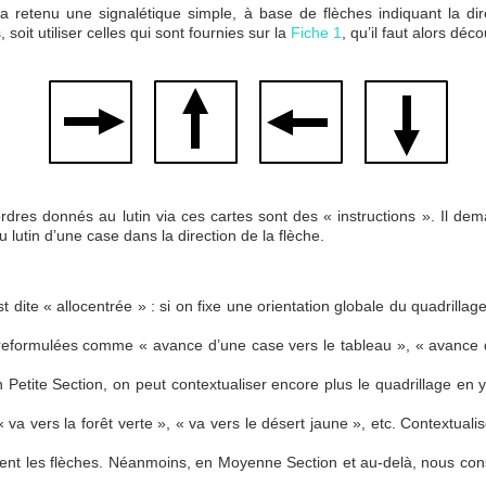
 a retenu une signalétique simple, à base de flèches indiquant la di
oit utiliser celles qui sont fournies sur la
Fiche 1
, qu’il faut alors déc
rdres donnés au lutin via ces cartes sont des « instructions ». Il dema
lutin d’une case dans la direction de la flèche.
dite « allocentrée » : si on fixe une orientation globale du quadrillage,
 reformulées comme « avance d’une case vers le tableau », « avance d
En Petite Section, on peut contextualiser encore plus le quadrillage en 
va vers la forêt verte », « va vers le désert jaune », etc. Contextual
ment les flèches. Néanmoins, en Moyenne Section et au-delà, nous consei