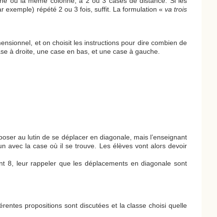
igne ou la même colonne, à 2 ou 3 cases de distance. Si les
r exemple) répété 2 ou 3 fois, suffit. La formulation «
va trois
mensionnel, et on choisit les instructions pour dire combien de
e case à droite, une case en bas, et une case à gauche.
poser au lutin de se déplacer en diagonale, mais l’enseignant
n avec la case où il se trouve. Les élèves vont alors devoir
sent 8, leur rappeler que les déplacements en diagonale sont
érentes propositions sont discutées et la classe choisi quelle