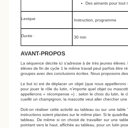
Des aimants pour tout 
Lexique
Instruction, programme
Durée :
30 min
AVANT-PROPOS
La séquence décrite ici s’adresse à de très jeunes élèves. 
élèves de fin de cycle 1 le même travail peut parfois être r
groupes avec des conclusions écrites. Nous proposons des v
Le but ici est de déplacer un objet (que nous appellerons « 
pour jouer le rôle du lutin, n’importe quel objet ou mascotte
appellerons « récompense ») ; selon le choix du lutin, le c
cueillir un champignon, la mascotte veut aller chercher une
Doit-on réaliser cette activité au tableau ou sur une tabl
instructions soient placées sur le même plan. Si le quadrill
tableau. De même si on choisit de travailler sur une tabl
pointant vers le haut, affichée au tableau, pour un lutin pos