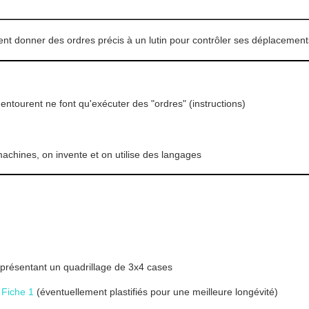
t donner des ordres précis à un lutin pour contrôler ses déplacement
ntourent ne font qu'exécuter des "ordres" (instructions)
hines, on invente et on utilise des langages
eprésentant un quadrillage de 3x4 cases
a
Fiche 1
(éventuellement plastifiés pour une meilleure longévité)