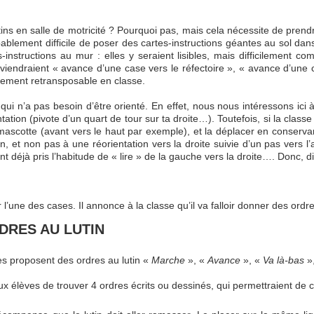
utins en salle de motricité ? Pourquoi pas, mais cela nécessite de pren
blement difficile de poser des cartes-instructions géantes au sol dans 
-instructions au mur : elles y seraient lisibles, mais difficilement com
deviendraient « avance d’une case vers le réfectoire », « avance d’une
ilement retransposable en classe.
qui n’a pas besoin d’être orienté. En effet, nous nous intéressons ici 
ation (pivote d’un quart de tour sur ta droite…). Toutefois, si la class
 mascotte (avant vers le haut par exemple), et la déplacer en conserva
, et non pas à une réorientation vers la droite suivie d’un pas vers l’av
 ont déjà pris l’habitude de « lire » de la gauche vers la droite…. Donc,
r l’une des cases. Il annonce à la classe qu’il va falloir donner des ordre
DRES AU LUTIN
es proposent des ordres au lutin «
Marche
», «
Avance
», «
Va là-bas
»,
élèves de trouver 4 ordres écrits ou dessinés, qui permettraient de co