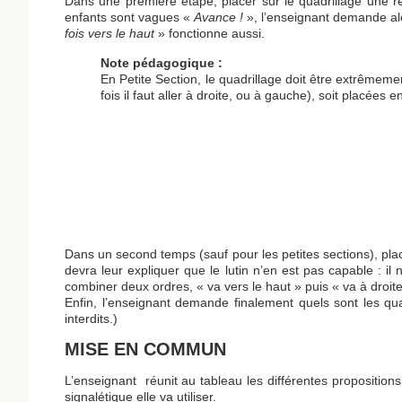
Dans une première étape, placer sur le quadrillage une r
enfants sont vagues «
Avance !
», l’enseignant demande a
fois vers le haut
» fonctionne aussi.
Note pédagogique :
En Petite Section, le quadrillage doit être extrêmemen
fois il faut aller à droite, ou à gauche), soit placées
Dans un second temps (sauf pour les petites sections), pla
devra leur expliquer que le lutin n’en est pas capable : 
combiner deux ordres, « va vers le haut » puis « va à droit
Enfin, l’enseignant demande finalement quels sont les qua
interdits.)
MISE EN COMMUN
L’enseignant réunit au tableau les différentes propositions
signalétique elle va utiliser.