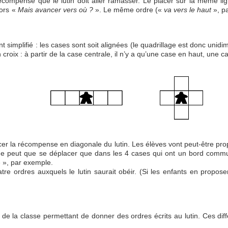
écompense que le lutin doit aller ramasser. Le placer sur la même l
lors «
Mais avancer vers où ?
». Le même ordre («
va vers le haut
», pa
t simplifié : les cases sont soit alignées (le quadrillage est donc unidi
 en croix : à partir de la case centrale, il n’y a qu’une case en haut, un
cer la récompense en diagonale du lutin. Les élèves vont peut-être pro
il ne peut que se déplacer que dans les 4 cases qui ont un bord commu
e », par exemple.
tre ordres auxquels le lutin saurait obéir. (Si les enfants en propo
 de la classe permettant de donner des ordres écrits au lutin. Ces diff