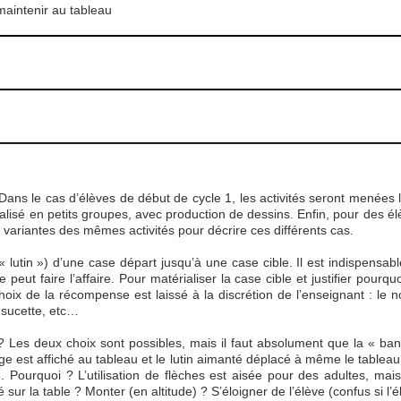
maintenir au tableau
Dans le cas d’élèves de début de cycle 1, les activités seront menées l
éalisé en petits groupes, avec production de dessins. Enfin, pour des élè
ariantes des mêmes activités pour décrire ces différents cas.
lutin ») d’une case départ jusqu’à une case cible. Il est indispensable 
 peut faire l’affaire. Pour matérialiser la case cible et justifier pourqu
hoix de la récompense est laissé à la discrétion de l’enseignant : le no
 sucette, etc…
e ? Les deux choix sont possibles, mais il faut absolument que la « b
age est affiché au tableau et le lutin aimanté déplacé à même le tableau
e. Pourquoi ? L’utilisation de flèches est aisée pour des adultes, ma
é sur la table ? Monter (en altitude) ? S’éloigner de l’élève (confus si l