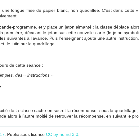
e, une longue frise de papier blanc, non quadrillée. C’est dans cett
sivement.
bande-programme, et y place un jeton aimanté : la classe déplace alors 
e la première, décalant le jeton sur cette nouvelle carte (le jeton symbo
s suivantes à l’avance. Puis l’enseignant ajoute une autre instruction, 
t le lutin sur le quadrillage.
cours de cette séance :
imples, des « instructions »
e
moitié de la classe cache en secret la récompense sous le quadrillage,
nde alors à l’autre moitié de retrouver la récompense, en suivant le 
017
. Publié sous licence
CC by-nc-nd 3.0
.