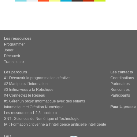
Les ressources
Programmer
Jouer
Découvrir
Transmettre
Les parcours
Les contacts
#1 Découvrir la programmation créative
Coordinations
#2 Manipulez l'information
Partenaires
#3 Initiez-vous à la Robotique
Rencontres
#4 Connectez le Réseau
Participants
#5 Gérer un projet informatique avec des enfants
Pour la presse
Informatique et Création Numérique
Les ressources «1,2,3…codez!»
SNT : Sciences du Numérique et Technologie
IAI : Formation citoyenne à l’intelligence artificielle intelligente
FAQ