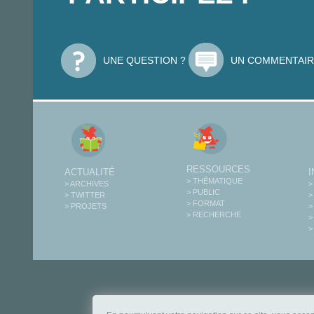
UNE QUESTION ?
UN COMMENTAIR
RESSOURCES
ACTUALITÉ
> THÉMATIQUE
> ARCHIVES
>
> PUBLIC
> TWITTER
>
> FORMAT
> PROJETS
>
> RECHERCHE
>
>