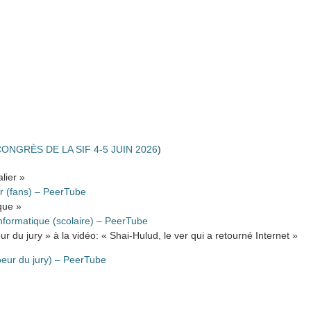
ONGRÈS DE LA SIF 4-5 JUIN 2026
)
lier »
er (fans) – PeerTube
que »
nformatique (scolaire) – PeerTube
r du jury » à la vidéo: « Shai-Hulud, le ver qui a retourné Internet »
eur du jury) – PeerTube