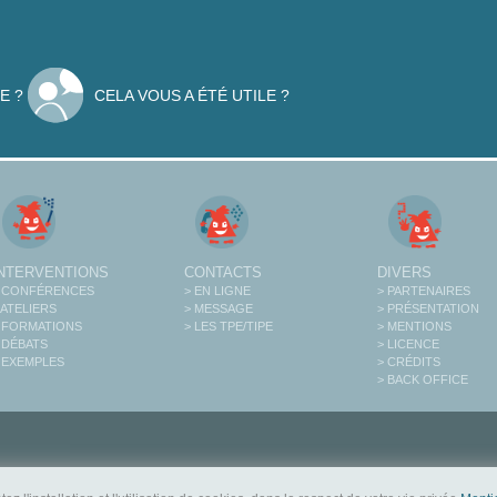
E ?
CELA VOUS A ÉTÉ UTILE ?
INTERVENTIONS
CONTACTS
DIVERS
 CONFÉRENCES
> EN LIGNE
> PARTENAIRES
 ATELIERS
> MESSAGE
> PRÉSENTATION
 FORMATIONS
> LES TPE/TIPE
> MENTIONS
 DÉBATS
> LICENCE
 EXEMPLES
> CRÉDITS
> BACK OFFICE