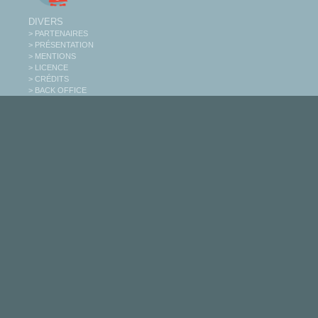
DIVERS
> PARTENAIRES
> PRÉSENTATION
> MENTIONS
> LICENCE
> CRÉDITS
> BACK OFFICE