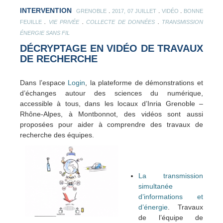
INTERVENTION
.
.
.
GRENOBLE
2017, 07 JUILLET
VIDÉO
BONNE
.
.
.
FEUILLE
VIE PRIVÉE
COLLECTE DE DONNÉES
TRANSMISSION
ÉNERGIE SANS FIL
DÉCRYPTAGE EN VIDÉO DE TRAVAUX
DE RECHERCHE
Dans l’espace
Login
, la plateforme de démonstrations et
d’échanges autour des sciences du numérique,
accessible à tous, dans les locaux d’Inria Grenoble –
Rhône-Alpes, à Montbonnot, des vidéos sont aussi
proposées pour aider à comprendre des travaux de
recherche des équipes.
La transmission
simultanée
d’informations et
d’énergie
. Travaux
de l’équipe de