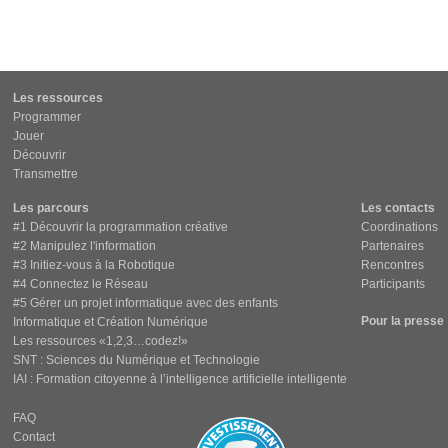
Les ressources
Programmer
Jouer
Découvrir
Transmettre
Les parcours
Les contacts
#1 Découvrir la programmation créative
Coordinations
#2 Manipulez l'information
Partenaires
#3 Initiez-vous à la Robotique
Rencontres
#4 Connectez le Réseau
Participants
#5 Gérer un projet informatique avec des enfants
Pour la presse
Informatique et Création Numérique
Les ressources «1,2,3…codez!»
SNT : Sciences du Numérique et Technologie
IAI : Formation citoyenne à l’intelligence artificielle intelligente
FAQ
Contact