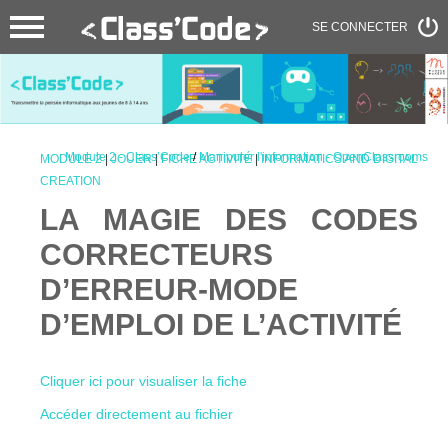
SE CONNECTER
Module 2 - Class’Code
/
Manipuler l'information - OpenClassrooms
MODULE 2
|
JOUER
|
FICHE ACTIVITÉ
|
INFORMATICS AND DIGITAL
CREATION
LA MAGIE DES CODES
CORRECTEURS
D’ERREUR-MODE
D’EMPLOI DE L’ACTIVITÉ
Cliquer ici pour visualiser la fiche
Accéder directement au fichier