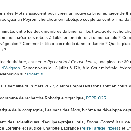
ens des Mots s’associent pour créer un nouveau binôme, pièce de thé
vec Quentin Peyron, chercheur en robotique souple au centre Inria de l’
minutes entre les deux membres du binôme : les travaux de recherch
Comment créer des robots à faible empreinte environnementale ? Com
 végétales ? Comment utiliser ces robots dans l’industrie ? Quelle plac
ns ?
rice de théâtre, est née «
Pycnandra / Ce qui tient
», une pièce de 30 m
f d’Avignon
. Rendez-vous le 15 juillet à 17h, à la Cour minérale, Avig
réservation sur
Proarti.fr
.
s la semaine du 8 mars 2027, d’autres représentations sont en cours
u programme de recherche Robotique organique,
PEPR O2R
.
rtistique de la compagnie, Les sens des Mots, binôme se développe dep
t des scientifiques d’équipes-projets Inria,
Drone Control
issu de 
de Lorraine et l’autrice Charlotte Lagrange (
relire l’article Pixees
) et
Un