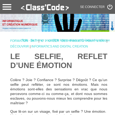
SE CONNECTER
FUN - Se former pour l’ICN Informatique et Création Numérique
FORMATION SNT
|
C : CRÉER DES PROJETS POUR L’ICN
|
DÉCOUVRIR
|
INFORMATICS AND DIGITAL CREATION
LE SELFIE, REFLET
D’UNE ÉMOTION
Colère ? Joie ? Confiance ? Surprise ? Dégoût ? Ce qu’un
selfie peut refléter, ce sont nos émotions. Mais nos
émotions sont-elles des sensations en vrac que nous
percevons comme-ci ou comme-ça, et dont nous sommes
esclaves, ou pouvons-nous mieux les comprendre pour les
maîtriser ?
Que lit-on sur un visage, fixé par un selfie ? Une émotion.