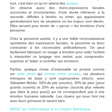
tout, c’est bien ce qu’on attend des
smileys
.
On observe aussi des micro-expressions faciales
succinctes et inconscientes, d’une durée inférieure à la
seconde, difficiles à feindre ou imiter, qui apparaissent
généralement lors de situations où les enjeux sont élevés.
Elles servent pour tenter de « percer » les émotions d’une
personne.
Chez la personne autiste, il y a une faible reconnaissance
spontanée des expressions faciales, la personne va donc
s’entraîner à les reconnaître artificiellement. On peut
facilement fabriquer un visage à émotion pour aider l’enfant
à interpréter ce langage non verbal, puis comprendre,
exprimer et ‘laider à contrôler ses émotions.
Parfois, quelque chose d’inclassable se produit comme
sur
cette photo
qui
trompe notre cerveau
, car plusieurs
mimiques de base y sont superposées (disons, avec
Sébastien Bohler, 50% de joie (sourire), 30% de peur (yeux
grands ouverts) et 20% de surprise (sourcils plus relevés
que dans la peur pure)) qui ne correspondent pas à une
émotion humaine naturelle. Les clowns qui nous font rire
avec leurs grimaces le savent bien.
MOOC sur l’Informatique et la Création Numérique