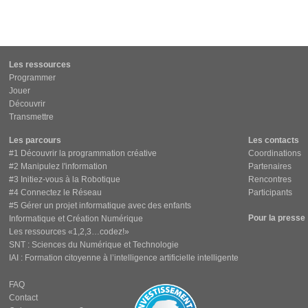
Les ressources
Programmer
Jouer
Découvrir
Transmettre
Les parcours
Les contacts
#1 Découvrir la programmation créative
Coordinations
#2 Manipulez l'information
Partenaires
#3 Initiez-vous à la Robotique
Rencontres
#4 Connectez le Réseau
Participants
#5 Gérer un projet informatique avec des enfants
Pour la presse
Informatique et Création Numérique
Les ressources «1,2,3…codez!»
SNT : Sciences du Numérique et Technologie
IAI : Formation citoyenne à l’intelligence artificielle intelligente
FAQ
Contact