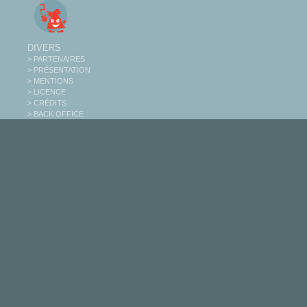
DIVERS
> PARTENAIRES
> PRÉSENTATION
> MENTIONS
> LICENCE
> CRÉDITS
> BACK OFFICE