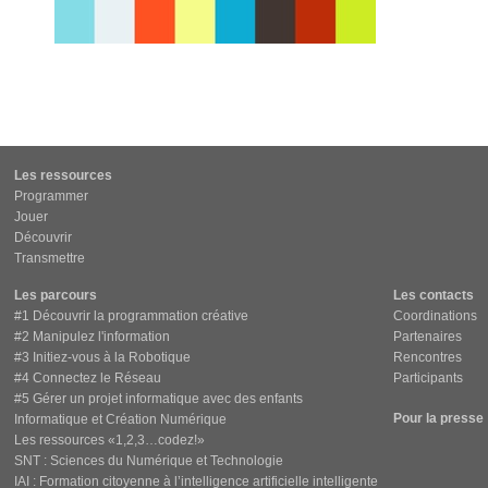
Les ressources
Programmer
Jouer
Découvrir
Transmettre
Les parcours
Les contacts
#1 Découvrir la programmation créative
Coordinations
#2 Manipulez l'information
Partenaires
#3 Initiez-vous à la Robotique
Rencontres
#4 Connectez le Réseau
Participants
#5 Gérer un projet informatique avec des enfants
Pour la presse
Informatique et Création Numérique
Les ressources «1,2,3…codez!»
SNT : Sciences du Numérique et Technologie
IAI : Formation citoyenne à l’intelligence artificielle intelligente