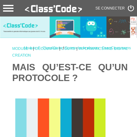
SE CONNECTER
Module 4 - Class’Code
/
Connecter le réseau - OpenClassrooms
MODULE 4
|
DÉCOUVRIR
|
COURS
|
INFORMATICS AND DIGITAL
CREATION
MAIS QU’EST-CE QU’UN
PROTOCOLE ?