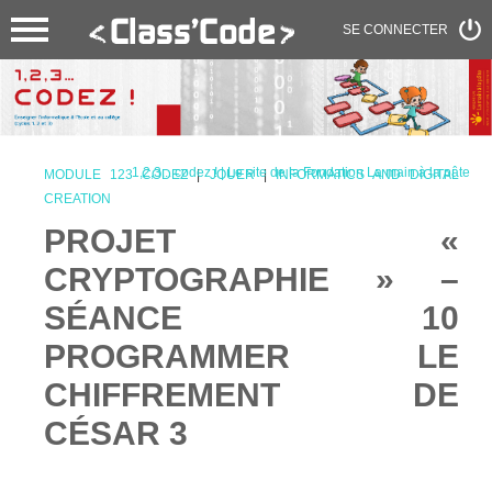
SE CONNECTER
1,2,3... codez ! | Le site de la Fondation La main à la pâte
MODULE 123 CODEZ
|
JOUER
|
INFORMATICS AND DIGITAL
CREATION
PROJET «
CRYPTOGRAPHIE » –
SÉANCE 10
PROGRAMMER LE
CHIFFREMENT DE
CÉSAR 3