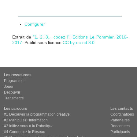
Configurer
Extrait de
"1, 2, 3... codez !", Editions Le Pommier, 2016-
2017
. Publié sous licence
CC by-nc-nd 3.0
.
Les ressources
Programmer
Jouer
Découvrir
Transmettre
Les parcours
Les contacts
#1 Découvrir la programmation créative
Coordinations
#2 Manipulez l'information
Partenaires
#3 Initiez-vous à la Robotique
Rencontres
#4 Connectez le Réseau
Participants