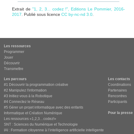
Extrait de
"1, 2, 3... codez !", Editions Le Pommier, 2016-
2017
. Publié sous licence
CC by-nc-nd 3.0
.
Les ressources
Programmer
Jouer
Découvrir
Transmettre
Les parcours
Les contacts
#1 Découvrir la programmation créative
Coordinations
#2 Manipulez l'information
Partenaires
#3 Initiez-vous à la Robotique
Rencontres
#4 Connectez le Réseau
Participants
#5 Gérer un projet informatique avec des enfants
Pour la presse
Informatique et Création Numérique
Les ressources «1,2,3…codez!»
SNT : Sciences du Numérique et Technologie
IAI : Formation citoyenne à l’intelligence artificielle intelligente