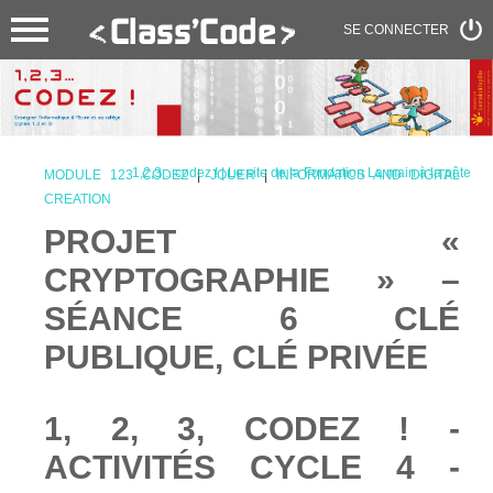
SE CONNECTER
1,2,3... codez ! | Le site de la Fondation La main à la pâte
MODULE 123 CODEZ
|
JOUER
|
INFORMATICS AND DIGITAL
CREATION
PROJET «
CRYPTOGRAPHIE » –
SÉANCE 6 CLÉ
PUBLIQUE, CLÉ PRIVÉE
1, 2, 3, CODEZ ! -
ACTIVITÉS CYCLE 4 -