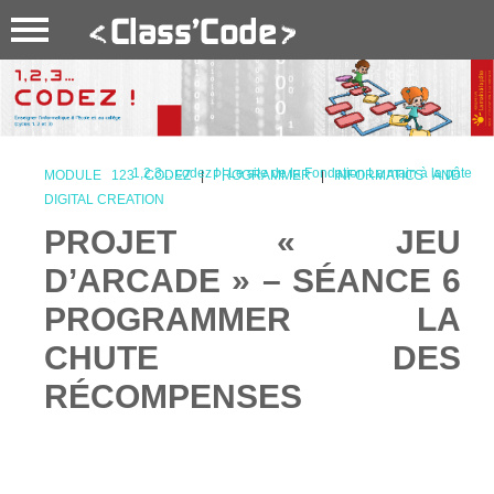
1,2,3... codez ! | Le site de la Fondation La main à la pâte
MODULE 123 CODEZ
|
PROGRAMMER
|
INFORMATICS AND
DIGITAL CREATION
PROJET « JEU
D’ARCADE » – SÉANCE 6
PROGRAMMER LA
CHUTE DES
RÉCOMPENSES