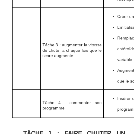
Créer un
L’initialis
Remplace
Tâche 3 : augmenter la vitesse
astéroï
de chute à chaque fois que le
score augmente
variable
Augmente
que le s
Insérer 
Tâche 4 : commenter son
programme
progra
TÂCHE 1 : FAIRE CHUTER UN