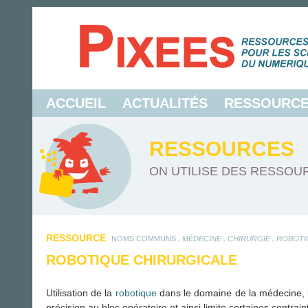
ACCUEIL
ACTUALITÉS
RESSOURC
RESSOURCES
ON UTILISE DES RESSOUR
RESSOURCE
.
.
.
NOMS COMMUNS
MÉDECINE
CHIRURGIE
ROBOTI
ROBOTIQUE CHIRURGICALE
Utilisation de la
robotique
dans le domaine de la médecine, lor
précision au bloc opératoire et ainsi limite certaines contrai