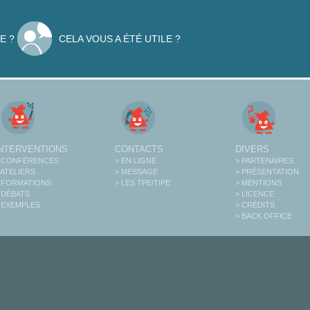
E ?
CELA VOUS A ÉTÉ UTILE ?
INTERVENTIONS
CONTACTS
DIVERS
 CONFÉRENCES
> EN LIGNE
> PARTENAIRES
 ATELIERS
> MESSAGE
> PRÉSENTATION
 FORMATIONS
> LES TPE/TIPE
> MENTIONS
 DÉBATS
> LICENCE
 EXEMPLES
> CRÉDITS
> BACK OFFICE