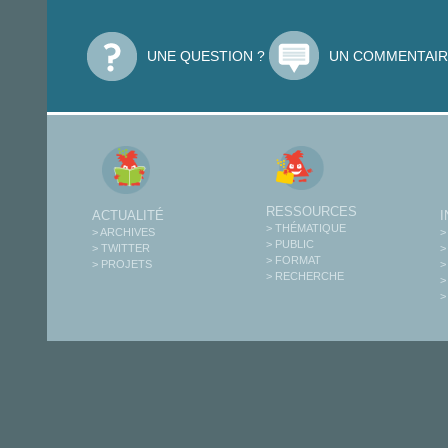
UNE QUESTION ?
UN COMMENTAIR
RESSOURCES
ACTUALITÉ
> THÉMATIQUE
> ARCHIVES
>
> PUBLIC
> TWITTER
>
> FORMAT
> PROJETS
>
> RECHERCHE
>
>