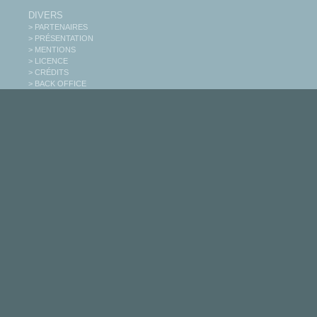
DIVERS
> PARTENAIRES
> PRÉSENTATION
> MENTIONS
> LICENCE
> CRÉDITS
> BACK OFFICE