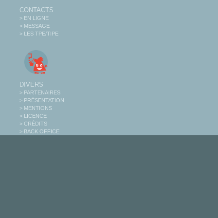
CONTACTS
> EN LIGNE
> MESSAGE
> LES TPE/TIPE
DIVERS
> PARTENAIRES
> PRÉSENTATION
> MENTIONS
> LICENCE
> CRÉDITS
> BACK OFFICE