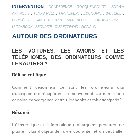
INTERVENTION
.
.
CONFÉRENCE
ROCQUENCOURT
SOPHIA
.
.
.
.
.
ANTIPOLIS
TEMPS RÉEL
TRAITEMENT
ÉCONOMIE
BATTERIE
.
.
.
DONNÉES
ARCHITECTURE MATÉRIELLE
ORDINATEURS
.
.
.
ULTRABOOK
SÉCURITÉ
TABLETTE/PAD
SIGNAUX
AUTOUR DES ORDINATEURS
LES VOITURES, LES AVIONS ET LES
TÉLÉPHONES, DES ORDINATEURS COMME
LES AUTRES ?
Défi scientifique
Comment désormais ce sont les ordinateurs dits
classiques qui récupèrent ce mouvement, au nom d’une
certaine convergence entre ultrabooks et tablettes/pads?
Résumé
L’électronique et l’informatique embarquées pénètrent de
plus en plus d’objets de la vie courante, et on peut aller