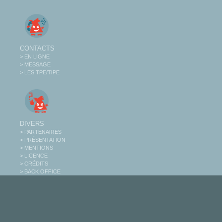
CONTACTS
> EN LIGNE
> MESSAGE
> LES TPE/TIPE
DIVERS
> PARTENAIRES
> PRÉSENTATION
> MENTIONS
> LICENCE
> CRÉDITS
> BACK OFFICE