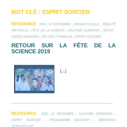
MOT CLÉ : ESPRIT SORCIER
RESSOURCE
.
.
2019, 12 DÉCEMBRE
BONNE FEUILLE
RÉALITÉ
.
.
.
.
VIRTUELLE
FÊTE DE LA SCIENCE
MACHINE LEARNING
SPORT
.
.
ONDES SONORES
JEU DES 7 FAMILLES
ESPRIT SORCIER
RETOUR SUR LA FÊTE DE LA
SCIENCE 2019
[
…
]
RESSOURCE
.
.
2022, 12 DÉCEMBRE
CULTURE GÉNÉRALE
.
.
ESPRIT SORCIER
PROGRAMME ÉDUCATIF
MÉDIATION
SCIENTIFIQUE