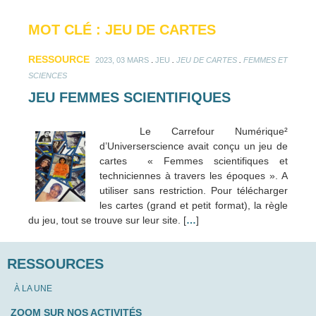
MOT CLÉ : JEU DE CARTES
RESSOURCE
.
.
.
2023, 03 MARS
JEU
JEU DE CARTES
FEMMES ET
SCIENCES
JEU FEMMES SCIENTIFIQUES
Le Carrefour Numérique²
d’Universerscience avait conçu un jeu de
cartes « Femmes scientifiques et
techniciennes à travers les époques ». A
utiliser sans restriction. Pour télécharger
les cartes (grand et petit format), la règle
du jeu, tout se trouve sur leur site. [
…
]
RESSOURCES
À LA UNE
ZOOM SUR NOS ACTIVITÉS