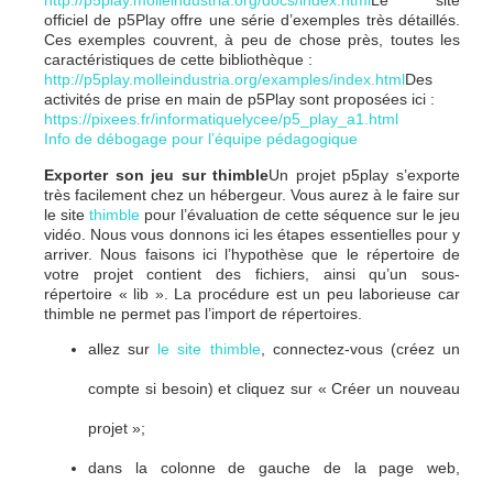
http://p5play.molleindustria.org/docs/index.html
Le site
officiel de p5Play offre une série d’exemples très détaillés.
Ces exemples couvrent, à peu de chose près, toutes les
caractéristiques de cette bibliothèque :
http://p5play.molleindustria.org/examples/index.html
Des
activités de prise en main de p5Play sont proposées ici :
https://pixees.fr/informatiquelycee/p5_play_a1.html
Info de débogage pour l’équipe pédagogique
Exporter son jeu sur thimble
Un projet p5play s’exporte
très facilement chez un hébergeur. Vous aurez à le faire sur
le site
thimble
pour l’évaluation de cette séquence sur le jeu
vidéo. Nous vous donnons ici les étapes essentielles pour y
arriver. Nous faisons ici l’hypothèse que le répertoire de
votre projet contient des fichiers, ainsi qu’un sous-
répertoire « lib ». La procédure est un peu laborieuse car
thimble ne permet pas l’import de répertoires.
allez sur
le site thimble
, connectez-vous (créez un
compte si besoin) et cliquez sur « Créer un nouveau
projet »;
dans la colonne de gauche de la page web,