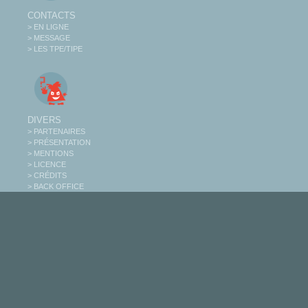
CONTACTS
> EN LIGNE
> MESSAGE
> LES TPE/TIPE
DIVERS
> PARTENAIRES
> PRÉSENTATION
> MENTIONS
> LICENCE
> CRÉDITS
> BACK OFFICE