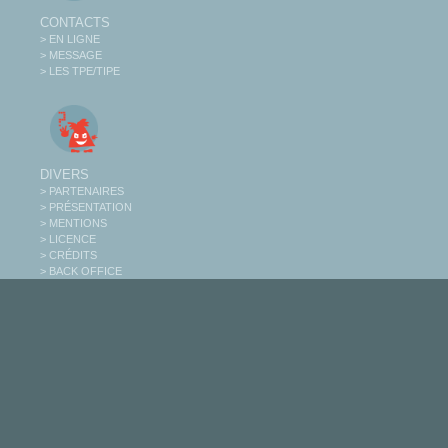
CONTACTS
> EN LIGNE
> MESSAGE
> LES TPE/TIPE
DIVERS
> PARTENAIRES
> PRÉSENTATION
> MENTIONS
> LICENCE
> CRÉDITS
> BACK OFFICE