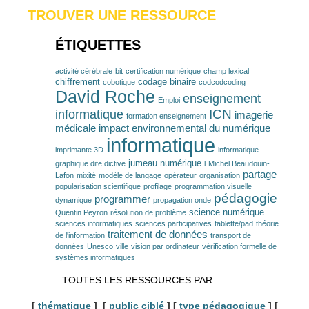
TROUVER UNE RESSOURCE
ÉTIQUETTES
activité cérébrale
bit
certification numérique
champ lexical
chiffrement
codage binaire
cobotique
codcodcoding
David Roche
enseignement
Emploi
ICN
informatique
imagerie
formation enseignement
médicale
impact environnemental du numérique
informatique
imprimante 3D
informatique
jumeau numérique
graphique dite dictive
l
Michel Beaudouin-
partage
Lafon
mixité
modèle de langage
opérateur
organisation
popularisation scientifique
profilage
programmation visuelle
pédagogie
programmer
dynamique
propagation onde
science numérique
Quentin Peyron
résolution de problème
sciences informatiques
sciences participatives
tablette/pad
théorie
traitement de données
de l'information
transport de
données
Unesco
ville
vision par ordinateur
vérification formelle de
systèmes informatiques
TOUTES LES RESSOURCES PAR:
[
thématique
] [
public ciblé
] [
type pédagogique
] [