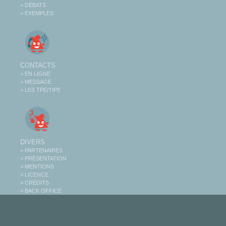
> DÉBATS
> EXEMPLES
CONTACTS
> EN LIGNE
> MESSAGE
> LES TPE/TIPE
DIVERS
> PARTENAIRES
> PRÉSENTATION
> MENTIONS
> LICENCE
> CRÉDITS
> BACK OFFICE