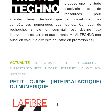
propose une multitude
d’activités et de
ressources pour
susciter l’éveil technologique et développer les
compétences numériques des jeunes. Cet outil de
recherche, simple et convivial, est destiné aux
intervenants scolaires et aux parents. MaVieTECHNO met
aussi en valeur la diversité de l’offre en promotion et [
…
]
ACTUALITE
.
.
2021, 03 MARS
ATELIERS
RESSOURCES ET
.
.
.
SUPPORTS SCOLAIRES
TUTORIEL
BONNE FEUILLE
INCLUSION
NUMÉRIQUE
PETIT GUIDE (INTERGALACTIQUE)
DU NUMÉRIQUE
[
…
]