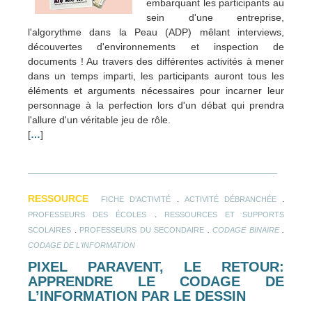
embarquant les participants au
sein d'une entreprise,
l'algorythme dans la Peau (ADP) mêlant interviews,
découvertes d'environnements et inspection de
documents ! Au travers des différentes activités à mener
dans un temps imparti, les participants auront tous les
éléments et arguments nécessaires pour incarner leur
personnage à la perfection lors d'un débat qui prendra
l'allure d'un véritable jeu de rôle.
[
…
]
RESSOURCE
.
.
FICHE D'ACTIVITÉ
ACTIVITÉ DÉBRANCHÉE
.
PROFESSEURS DES ÉCOLES
RESSOURCES ET SUPPORTS
.
.
.
SCOLAIRES
PROFESSEURS DU SECONDAIRE
CODAGE BINAIRE
CODAGE DE L'INFORMATION
PIXEL PARAVENT, LE RETOUR:
APPRENDRE LE CODAGE DE
L’INFORMATION PAR LE DESSIN