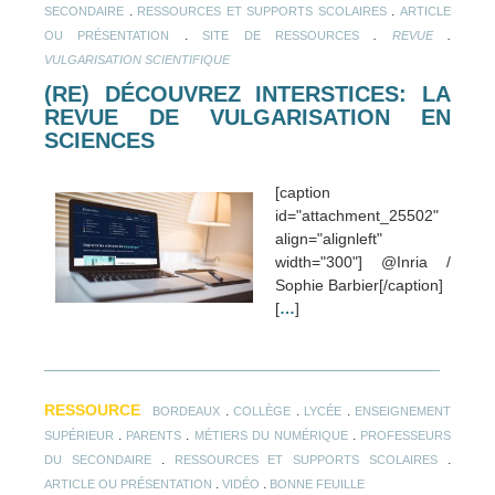
.
.
SECONDAIRE
RESSOURCES ET SUPPORTS SCOLAIRES
ARTICLE
.
.
.
OU PRÉSENTATION
SITE DE RESSOURCES
REVUE
VULGARISATION SCIENTIFIQUE
(RE) DÉCOUVREZ INTERSTICES: LA
REVUE DE VULGARISATION EN
SCIENCES
[caption
id="attachment_25502"
align="alignleft"
width="300"] @Inria /
Sophie Barbier[/caption]
[
…
]
RESSOURCE
.
.
.
BORDEAUX
COLLÈGE
LYCÉE
ENSEIGNEMENT
.
.
.
SUPÉRIEUR
PARENTS
MÉTIERS DU NUMÉRIQUE
PROFESSEURS
.
.
DU SECONDAIRE
RESSOURCES ET SUPPORTS SCOLAIRES
.
.
ARTICLE OU PRÉSENTATION
VIDÉO
BONNE FEUILLE