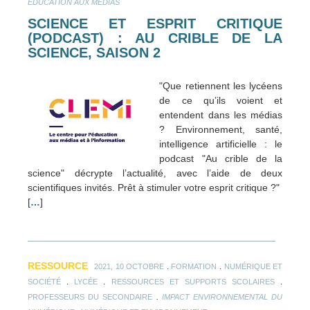
ÉDUCATION AUX MÉDIAS
SCIENCE ET ESPRIT CRITIQUE
(PODCAST) : AU CRIBLE DE LA
SCIENCE, SAISON 2
"Que retiennent les lycéens
de ce qu’ils voient et
entendent dans les médias
? Environnement, santé,
intelligence artificielle : le
podcast "Au crible de la
science" décrypte l’actualité, avec l’aide de deux
scientifiques invités. Prêt à stimuler votre esprit critique ?"
[
…
]
RESSOURCE
.
.
2021, 10 OCTOBRE
FORMATION
NUMÉRIQUE ET
.
.
.
SOCIÉTÉ
LYCÉE
RESSOURCES ET SUPPORTS SCOLAIRES
.
PROFESSEURS DU SECONDAIRE
IMPACT ENVIRONNEMENTAL DU