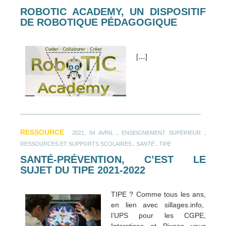
ROBOTIC ACADEMY, UN DISPOSITIF
DE ROBOTIQUE PÉDAGOGIQUE
[
…
]
RESSOURCE
.
.
2021, 04 AVRIL
ENSEIGNEMENT SUPÉRIEUR
.
.
RESSOURCES ET SUPPORTS SCOLAIRES
SANTÉ
TIPE
SANTÉ-PRÉVENTION, C’EST LE
SUJET DU TIPE 2021-2022
TIPE ? Comme tous les ans,
en lien avec sillages.info,
l’UPS pour les CGPE,
Interstices et Pixees vous