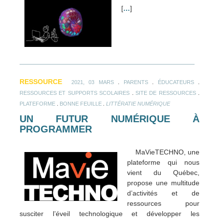
[
…
]
RESSOURCE
.
.
.
2021, 03 MARS
PARENTS
ÉDUCATEURS
.
.
RESSOURCES ET SUPPORTS SCOLAIRES
SITE DE RESSOURCES
.
.
PLATEFORME
BONNE FEUILLE
LITTÉRATIE NUMÉRIQUE
UN FUTUR NUMÉRIQUE À
PROGRAMMER
MaVieTECHNO, une
plateforme qui nous
vient du Québec,
propose une multitude
d’activités et de
ressources pour
susciter l’éveil technologique et développer les