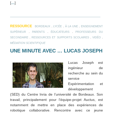
[
…
]
RESSOURCE
.
.
.
BORDEAUX
LYCÉE
À LA UNE
ENSEIGNEMENT
.
.
.
SUPÉRIEUR
PARENTS
ÉDUCATEURS
PROFESSEURS DU
.
.
.
SECONDAIRE
RESSOURCES ET SUPPORTS SCOLAIRES
VIDÉO
MÉDIATION SCIENTIFIQUE
UNE MINUTE AVEC … LUCAS JOSEPH
Lucas Joseph est
ingénieur de
recherche au sein du
service
Expérimentation et
développement
(SED) du Centre Inria de l’université de Bordeaux. Son
travail, principalement pour l’équipe-projet Auctus, est
notamment de mettre en place des expériences de
robotique collaborative. Rencontre avec ce jeune