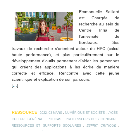
Emmanuelle Saillard
est Chargée de
recherche au sein du
Centre Inria de
l’université de
Bordeaux. Ses
travaux de recherche s’orientent autour du HPC (calcul
haute performance), et plus particulièrement sur le
développement d’outils permettant d’aider les personnes
qui créent des applications à les écrire de manière
correcte et efficace. Rencontre avec cette jeune
scientifique et explication de son parcours.
[
…
]
RESSOURCE
.
.
.
2022, 03 MARS
NUMÉRIQUE ET SOCIÉTÉ
LYCÉE
.
.
.
CULTURE GÉNÉRALE
PODCAST
PROFESSEURS DU SECONDAIRE
.
.
RESSOURCES ET SUPPORTS SCOLAIRES
ESPRIT CRITIQUE