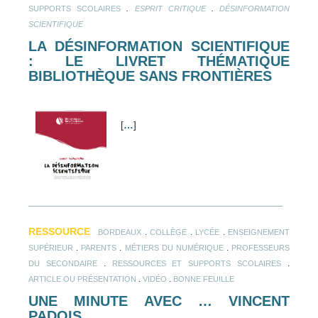
.
.
SUPPORTS SCOLAIRES
ESPRIT CRITIQUE
DÉSINFORMATION
SCIENTIFIQUE
LA DÉSINFORMATION SCIENTIFIQUE
: LE LIVRET THÉMATIQUE
BIBLIOTHÈQUE SANS FRONTIÈRES
[
…
]
RESSOURCE
.
.
.
BORDEAUX
COLLÈGE
LYCÉE
ENSEIGNEMENT
.
.
.
SUPÉRIEUR
PARENTS
MÉTIERS DU NUMÉRIQUE
PROFESSEURS
.
.
DU SECONDAIRE
RESSOURCES ET SUPPORTS SCOLAIRES
.
.
ARTICLE OU PRÉSENTATION
VIDÉO
BONNE FEUILLE
UNE MINUTE AVEC … VINCENT
PADOIS