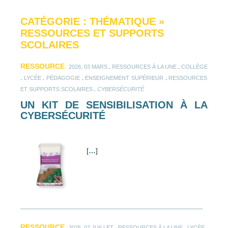
CATÉGORIE : THÉMATIQUE
»
RESSOURCES ET SUPPORTS
SCOLAIRES
RESSOURCE
.
.
2026, 03 MARS
RESSOURCES À LA UNE
COLLÈGE
.
.
.
.
LYCÉE
PÉDAGOGIE
ENSEIGNEMENT SUPÉRIEUR
RESSOURCES
.
ET SUPPORTS SCOLAIRES
CYBERSÉCURITÉ
UN KIT DE SENSIBILISATION À LA
CYBERSÉCURITÉ
[
…
]
RESSOURCE
.
.
.
2025, 07 JUILLET
RESSOURCES À LA UNE
LYCÉE