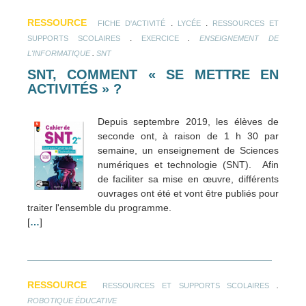
RESSOURCE
.
.
FICHE D'ACTIVITÉ
LYCÉE
RESSOURCES ET
.
.
SUPPORTS SCOLAIRES
EXERCICE
ENSEIGNEMENT DE
.
L'INFORMATIQUE
SNT
SNT, COMMENT « SE METTRE EN
ACTIVITÉS » ?
Depuis septembre 2019, les élèves de
seconde ont, à raison de 1 h 30 par
semaine, un enseignement de Sciences
numériques et technologie (SNT). Afin
de faciliter sa mise en œuvre, différents
ouvrages ont été et vont être publiés pour
traiter l'ensemble du programme.
[
…
]
RESSOURCE
.
RESSOURCES ET SUPPORTS SCOLAIRES
ROBOTIQUE ÉDUCATIVE