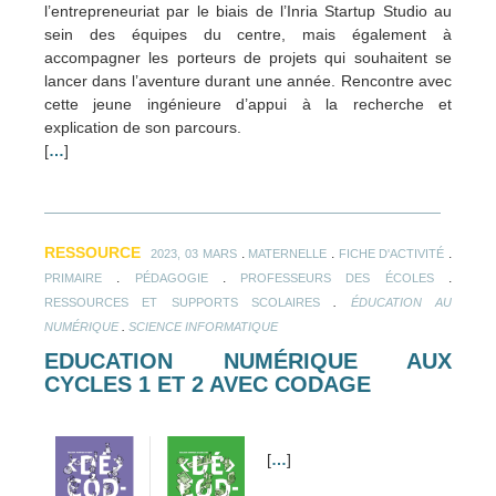
l’entrepreneuriat par le biais de l’Inria Startup Studio au
sein des équipes du centre, mais également à
accompagner les porteurs de projets qui souhaitent se
lancer dans l’aventure durant une année. Rencontre avec
cette jeune ingénieure d’appui à la recherche et
explication de son parcours.
[
…
]
RESSOURCE
.
.
.
2023, 03 MARS
MATERNELLE
FICHE D'ACTIVITÉ
.
.
.
PRIMAIRE
PÉDAGOGIE
PROFESSEURS DES ÉCOLES
.
RESSOURCES ET SUPPORTS SCOLAIRES
ÉDUCATION AU
.
NUMÉRIQUE
SCIENCE INFORMATIQUE
EDUCATION NUMÉRIQUE AUX
CYCLES 1 ET 2 AVEC
CODAGE
[
…
]