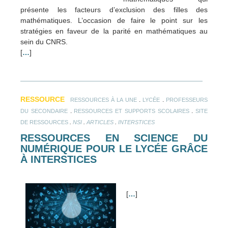
présente les facteurs d’exclusion des filles des
mathématiques. L’occasion de faire le point sur les
stratégies en faveur de la parité en mathématiques au
sein du CNRS.
[
…
]
RESSOURCE
.
.
RESSOURCES À LA UNE
LYCÉE
PROFESSEURS
.
.
DU SECONDAIRE
RESSOURCES ET SUPPORTS SCOLAIRES
SITE
.
.
.
DE RESSOURCES
NSI
ARTICLES
INTERSTICES
RESSOURCES EN SCIENCE DU
NUMÉRIQUE POUR LE LYCÉE GRÂCE
À INTERSTICES
[
…
]