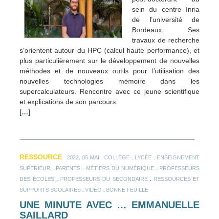
sein du centre Inria
de l’université de
Bordeaux. Ses
travaux de recherche
s’orientent autour du HPC (calcul haute performance), et
plus particulièrement sur le développement de nouvelles
méthodes et de nouveaux outils pour l’utilisation des
nouvelles technologies mémoire dans les
supercalculateurs. Rencontre avec ce jeune scientifique
et explications de son parcours.
[
…
]
RESSOURCE
.
.
.
2022, 05 MAI
COLLÈGE
LYCÉE
ENSEIGNEMENT
.
.
.
SUPÉRIEUR
PARENTS
MÉTIERS DU NUMÉRIQUE
PROFESSEURS
.
.
DES ÉCOLES
PROFESSEURS DU SECONDAIRE
RESSOURCES ET
.
.
SUPPORTS SCOLAIRES
VIDÉO
BONNE FEUILLE
UNE MINUTE AVEC … EMMANUELLE
SAILLARD