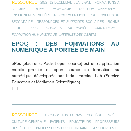
RESSOURCE
.
.
2022, 12 DÉCEMBRE
EN LIGNE
FORMATIONS À
.
.
.
.
LA UNE
LYCÉE
PÉDAGOGIE
CULTURE GÉNÉRALE
.
.
ENSEIGNEMENT SUPÉRIEUR
COURS EN LIGNE
PROFESSEURS DU
.
.
SECONDAIRE
RESSOURCES ET SUPPORTS SCOLAIRES
BONNE
.
.
.
.
.
FEUILLE
EPOC
DONNÉES
VIE PRIVÉE
SMARTPHONE
.
FORMATION AU NUMÉRIQUE
INTERNET DES OBJETS
EPOC : DES FORMATIONS AU
NUMÉRIQUE À PORTÉE DE MAIN
ePoc [electronic Pocket open course] est une application
mobile gratuite et open source de formation au
numérique développée par Inria Learning Lab (Service
Éducation et Médiation Scientifiques).
[
…
]
RESSOURCE
.
.
.
EDUCATION AUX MÉDIAS
COLLÈGE
LYCÉE
.
.
.
CULTURE GÉNÉRALE
PARENTS
ÉDUCATEURS
PROFESSEURS
.
.
DES ÉCOLES
PROFESSEURS DU SECONDAIRE
RESSOURCES ET