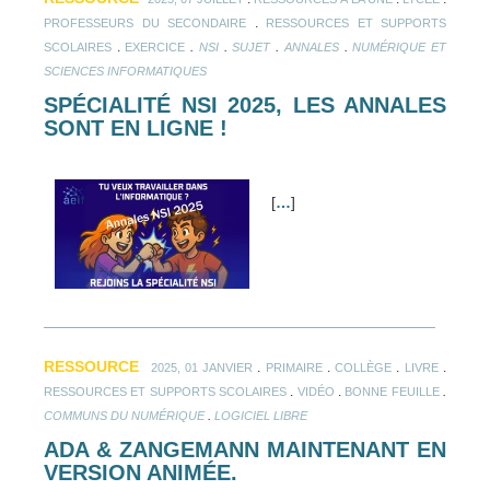
.
PROFESSEURS DU SECONDAIRE
RESSOURCES ET SUPPORTS
.
.
.
.
.
SCOLAIRES
EXERCICE
NSI
SUJET
ANNALES
NUMÉRIQUE ET
SCIENCES INFORMATIQUES
SPÉCIALITÉ NSI 2025, LES ANNALES
SONT EN LIGNE !
[
…
]
RESSOURCE
.
.
.
.
2025, 01 JANVIER
PRIMAIRE
COLLÈGE
LIVRE
.
.
.
RESSOURCES ET SUPPORTS SCOLAIRES
VIDÉO
BONNE FEUILLE
.
COMMUNS DU NUMÉRIQUE
LOGICIEL LIBRE
ADA & ZANGEMANN MAINTENANT EN
VERSION ANIMÉE.