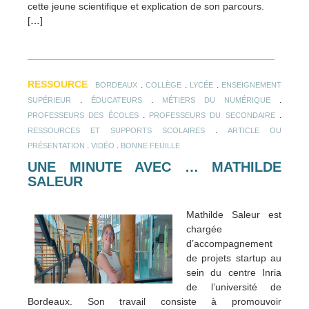
cette jeune scientifique et explication de son parcours.
[
…
]
RESSOURCE
.
.
.
BORDEAUX
COLLÈGE
LYCÉE
ENSEIGNEMENT
.
.
.
SUPÉRIEUR
ÉDUCATEURS
MÉTIERS DU NUMÉRIQUE
.
.
PROFESSEURS DES ÉCOLES
PROFESSEURS DU SECONDAIRE
.
RESSOURCES ET SUPPORTS SCOLAIRES
ARTICLE OU
.
.
PRÉSENTATION
VIDÉO
BONNE FEUILLE
UNE MINUTE AVEC … MATHILDE
SALEUR
Mathilde Saleur est
chargée
d’accompagnement
de projets startup au
sein du centre Inria
de l’université de
Bordeaux. Son travail consiste à promouvoir