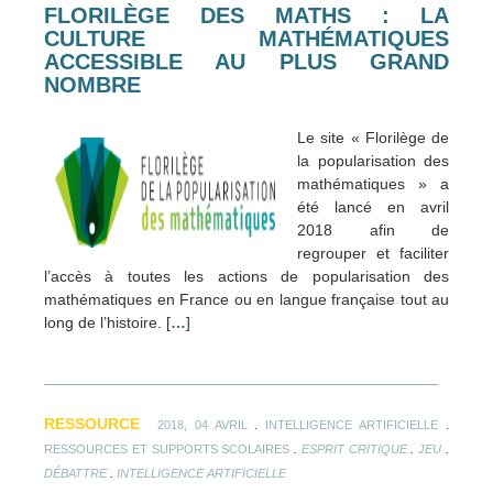
FLORILÈGE DES MATHS : LA
CULTURE MATHÉMATIQUES
ACCESSIBLE AU PLUS GRAND
NOMBRE
Le site « Florilège de
la popularisation des
mathématiques » a
été lancé en avril
2018 afin de
regrouper et faciliter
l’accès à toutes les actions de popularisation des
mathématiques en France ou en langue française tout au
long de l’histoire. [
…
]
RESSOURCE
.
.
2018, 04 AVRIL
INTELLIGENCE ARTIFICIELLE
.
.
.
RESSOURCES ET SUPPORTS SCOLAIRES
ESPRIT CRITIQUE
JEU
.
DÉBATTRE
INTELLIGENCE ARTIFICIELLE