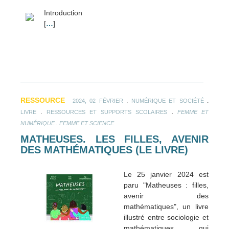
Introduction
[
…
]
RESSOURCE
.
.
2024, 02 FÉVRIER
NUMÉRIQUE ET SOCIÉTÉ
.
.
LIVRE
RESSOURCES ET SUPPORTS SCOLAIRES
FEMME ET
.
NUMÉRIQUE
FEMME ET SCIENCE
MATHEUSES. LES FILLES, AVENIR
DES MATHÉMATIQUES (LE LIVRE)
Le 25 janvier 2024 est
paru "Matheuses : filles,
avenir des
mathématiques", un livre
illustré entre sociologie et
mathématiques qui