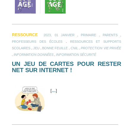
RESSOURCE
.
.
.
2023, 01 JANVIER
PRIMAIRE
PARENTS
.
PROFESSEURS DES ÉCOLES
RESSOURCES ET SUPPORTS
.
.
.
.
SCOLAIRES
JEU
BONNE FEUILLE
CNIL
PROTECTION VIE PRIVÉE
.
.
INFORMATION DONNÉES
INFORMATION SÉCURITÉ
UN JEU DE CARTES POUR RESTER
NET SUR INTERNET !
[
…
]