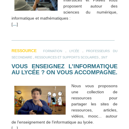
proposent autour des
sciences du numérique,
informatique et mathématiques :
[
…
]
RESSOURCE
.
.
FORMATION
LYCÉE
PROFESSEURS DU
.
.
SECONDAIRE
RESSOURCES ET SUPPORTS SCOLAIRES
SNT
VOUS ENSEIGNEZ L’INFORMATIQUE
AU LYCÉE ? ON VOUS ACCOMPAGNE.
Nous vous proposons
une collection de
ressources pour
partager les sites de
ressources, articles,
vidéos, mooc... autour
de l'enseignement de l'informatique au lycée.
[
…
]