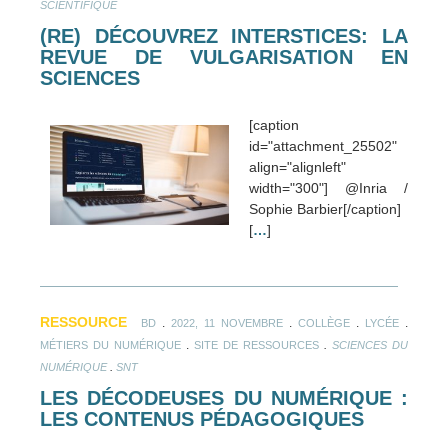
SCIENTIFIQUE
(RE) DÉCOUVREZ INTERSTICES: LA
REVUE DE VULGARISATION EN
SCIENCES
[caption
id="attachment_25502"
align="alignleft"
width="300"] @Inria /
Sophie Barbier[/caption]
[
…
]
RESSOURCE
.
.
.
.
BD
2022, 11 NOVEMBRE
COLLÈGE
LYCÉE
.
.
MÉTIERS DU NUMÉRIQUE
SITE DE RESSOURCES
SCIENCES DU
.
NUMÉRIQUE
SNT
LES DÉCODEUSES DU NUMÉRIQUE :
LES CONTENUS PÉDAGOGIQUES