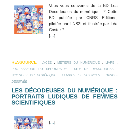
Vous vous souvenez de la BD Les
Décodeuses du numérique ? Cette
BD publiée par CNRS Editions,
pilotée par l'INS2I et illustrée par Léa
Castor ?
[
…
]
RESSOURCE
.
.
.
LYCÉE
MÉTIERS DU NUMÉRIQUE
LIVRE
.
.
PROFESSEURS DU SECONDAIRE
SITE DE RESSOURCES
.
.
SCIENCES DU NUMÉRIQUE
FEMMES ET SCIENCES
BANDE-
DESSINÉE
LES DÉCODEUSES DU NUMÉRIQUE :
PORTRAITS LUDIQUES DE FEMMES
SCIENTIFIQUES
[
…
]