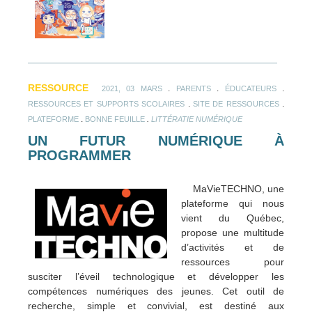
RESSOURCE
.
.
.
2021, 03 MARS
PARENTS
ÉDUCATEURS
.
.
RESSOURCES ET SUPPORTS SCOLAIRES
SITE DE RESSOURCES
.
.
PLATEFORME
BONNE FEUILLE
LITTÉRATIE NUMÉRIQUE
UN FUTUR NUMÉRIQUE À
PROGRAMMER
MaVieTECHNO, une
plateforme qui nous
vient du Québec,
propose une multitude
d’activités et de
ressources pour
susciter l’éveil technologique et développer les
compétences numériques des jeunes. Cet outil de
recherche, simple et convivial, est destiné aux