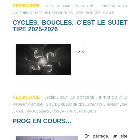
RESSOURCE
.
.
2025, 05 MAI
À LA UNE
ENSEIGNEMENT
.
.
.
.
SUPÉRIEUR
SITE DE RESSOURCES
TIPE
BOUCLE
CYCLE
CYCLES, BOUCLES. C’EST LE SUJET
TIPE 2025-2026
[
…
]
RESSOURCE
.
.
LYCÉE
2017, 10 OCTOBRE
INITIATION À LA
.
.
.
.
PROGRAMMATION
SITE DE RESSOURCES
SCRATCH
ROBOT
ISN
.
.
.
.
.
.
HTML
PROCESSING
CSS
PYTHON
P5JS
ICN
PROG EN COURS…
En partage, un site