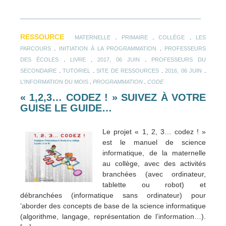
RESSOURCE
.
.
.
MATERNELLE
PRIMAIRE
COLLÈGE
LES
.
.
PARCOURS
INITIATION À LA PROGRAMMATION
PROFESSEURS
.
.
.
DES ÉCOLES
LIVRE
2017, 06 JUIN
PROFESSEURS DU
.
.
.
.
SECONDAIRE
TUTORIEL
SITE DE RESSOURCES
2016, 06 JUIN
.
.
L'INFORMATION DU MOIS
PROGRAMMATION
CODE
« 1,2,3… CODEZ ! » SUIVEZ À VOTRE
GUISE LE GUIDE…
Le projet « 1, 2, 3… codez ! »
est le manuel de science
informatique, de la maternelle
au collège, avec des activités
branchées (avec ordinateur,
tablette ou robot) et
débranchées (informatique sans ordinateur) pour
’aborder des concepts de base de la science informatique
(algorithme, langage, représentation de l’information…).