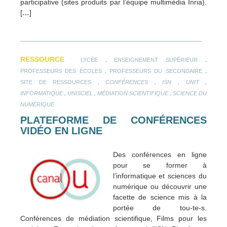
participative (sites produits par l’équipe multimédia Inria).
[
…
]
RESSOURCE
.
.
LYCÉE
ENSEIGNEMENT SUPÉRIEUR
.
.
PROFESSEURS DES ÉCOLES
PROFESSEURS DU SECONDAIRE
.
.
.
.
SITE DE RESSOURCES
CONFÉRENCES
ISN
UNIT
.
.
.
INFORMATIQUE
UNISCIEL
MÉDIATION SCIENTIFIQUE
SCIENCE DU
NUMÉRIQUE
PLATEFORME DE CONFÉRENCES
VIDÉO EN LIGNE
Des conférences en ligne
pour se former à
l’informatique et sciences du
numérique ou découvrir une
facette de science mis à la
portée de tou-te-s.
Conférences de médiation scientifique, Films pour les