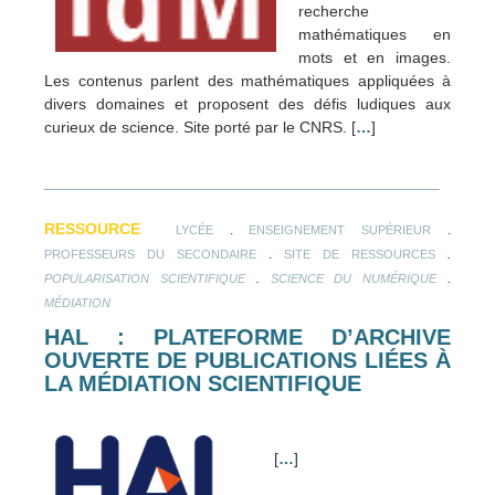
recherche
mathématiques en
mots et en images.
Les contenus parlent des mathématiques appliquées à
divers domaines et proposent des défis ludiques aux
curieux de science. Site porté par le CNRS. [
…
]
RESSOURCE
.
.
LYCÉE
ENSEIGNEMENT SUPÉRIEUR
.
.
PROFESSEURS DU SECONDAIRE
SITE DE RESSOURCES
.
.
POPULARISATION SCIENTIFIQUE
SCIENCE DU NUMÉRIQUE
MÉDIATION
HAL : PLATEFORME D’ARCHIVE
OUVERTE DE PUBLICATIONS LIÉES À
LA MÉDIATION SCIENTIFIQUE
[
…
]