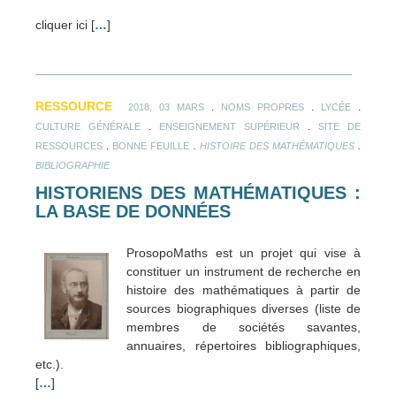
cliquer ici [
…
]
RESSOURCE
.
.
.
2018, 03 MARS
NOMS PROPRES
LYCÉE
.
.
CULTURE GÉNÉRALE
ENSEIGNEMENT SUPÉRIEUR
SITE DE
.
.
.
RESSOURCES
BONNE FEUILLE
HISTOIRE DES MATHÉMATIQUES
BIBLIOGRAPHIE
HISTORIENS DES MATHÉMATIQUES :
LA BASE DE DONNÉES
ProsopoMaths est un projet qui vise à
constituer un instrument de recherche en
histoire des mathématiques à partir de
sources biographiques diverses (liste de
membres de sociétés savantes,
annuaires, répertoires bibliographiques,
etc.).
[
…
]