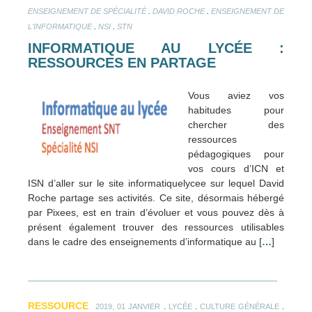
.
.
ENSEIGNEMENT DE SPÉCIALITÉ
DAVID ROCHE
ENSEIGNEMENT DE
.
.
L'INFORMATIQUE
NSI
STN
INFORMATIQUE AU LYCÉE :
RESSOURCES EN PARTAGE
Vous aviez vos
habitudes pour
chercher des
ressources
pédagogiques pour
vos cours d’ICN et
ISN d’aller sur le site informatiquelycee sur lequel David
Roche partage ses activités. Ce site, désormais hébergé
par Pixees, est en train d’évoluer et vous pouvez dès à
présent également trouver des ressources utilisables
dans le cadre des enseignements d’informatique au [
…
]
RESSOURCE
.
.
.
2019, 01 JANVIER
LYCÉE
CULTURE GÉNÉRALE