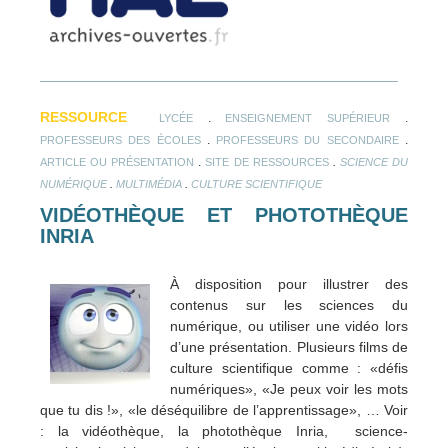
RESSOURCE
.
.
LYCÉE
ENSEIGNEMENT SUPÉRIEUR
.
.
PROFESSEURS DES ÉCOLES
PROFESSEURS DU SECONDAIRE
.
.
ARTICLE OU PRÉSENTATION
SITE DE RESSOURCES
SCIENCE DU
.
.
NUMÉRIQUE
MULTIMÉDIA
CULTURE SCIENTIFIQUE
VIDÉOTHÈQUE ET PHOTOTHÈQUE
INRIA
À disposition pour illustrer des
contenus sur les sciences du
numérique, ou utiliser une vidéo lors
d’une présentation. Plusieurs films de
culture scientifique comme : «défis
numériques», «Je peux voir les mots
que tu dis !», «le déséquilibre de l’apprentissage», … Voir
: la vidéothèque, la photothèque Inria, science-