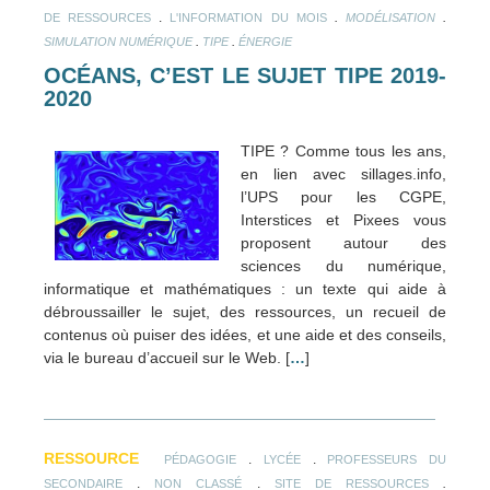
.
.
.
DE RESSOURCES
L'INFORMATION DU MOIS
MODÉLISATION
.
.
SIMULATION NUMÉRIQUE
TIPE
ÉNERGIE
OCÉANS, C’EST LE SUJET TIPE 2019-
2020
TIPE ? Comme tous les ans,
en lien avec sillages.info,
l’UPS pour les CGPE,
Interstices et Pixees vous
proposent autour des
sciences du numérique,
informatique et mathématiques : un texte qui aide à
débroussailler le sujet, des ressources, un recueil de
contenus où puiser des idées, et une aide et des conseils,
via le bureau d’accueil sur le Web. [
…
]
RESSOURCE
.
.
PÉDAGOGIE
LYCÉE
PROFESSEURS DU
.
.
.
SECONDAIRE
NON CLASSÉ
SITE DE RESSOURCES