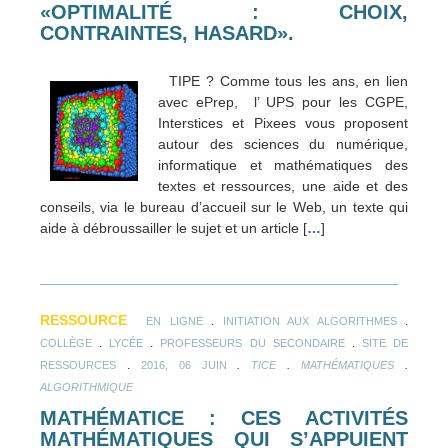
«OPTIMALITÉ : CHOIX,
CONTRAINTES, HASARD».
TIPE ? Comme tous les ans, en lien
avec ePrep, l’ UPS pour les CGPE,
Interstices et Pixees vous proposent
autour des sciences du numérique,
informatique et mathématiques des
textes et ressources, une aide et des
conseils, via le bureau d’accueil sur le Web, un texte qui
aide à débroussailler le sujet et un article [
…
]
RESSOURCE
.
.
EN LIGNE
INITIATION AUX ALGORITHMES
.
.
.
COLLÈGE
LYCÉE
PROFESSEURS DU SECONDAIRE
SITE DE
.
.
.
.
RESSOURCES
2016, 06 JUIN
TICE
MATHÉMATIQUES
ALGORITHMIQUE
MATHÉMATICE : CES ACTIVITÉS
MATHÉMATIQUES QUI S’APPUIENT