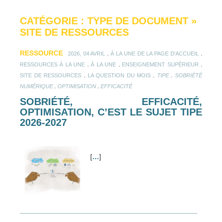
CATÉGORIE : TYPE DE DOCUMENT
»
SITE DE RESSOURCES
RESSOURCE
.
.
2026, 04 AVRIL
À LA UNE DE LA PAGE D'ACCUEIL
.
.
.
RESSOURCES À LA UNE
À LA UNE
ENSEIGNEMENT SUPÉRIEUR
.
.
.
SITE DE RESSOURCES
LA QUESTION DU MOIS
TIPE
SOBRIÉTÉ
.
.
NUMÉRIQUE
OPTIMISATION
EFFICACITÉ
SOBRIÉTÉ, EFFICACITÉ,
OPTIMISATION, C’EST LE SUJET TIPE
2026-2027
[
…
]