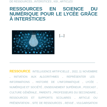
.
.
.
DE RESSOURCES
INTERSTICES
NSI
ARTICLES
RESSOURCES EN SCIENCE DU
NUMÉRIQUE POUR LE LYCÉE GRÂCE
À INTERSTICES
[
…
]
RESSOURCE
.
INTELLIGENCE ARTIFICIELLE
2022, 11 NOVEMBRE
.
.
INITIATION AUX ALGORITHMES
REPRÉSENTER LES
.
.
.
INFORMATIONS
HISTOIRE DE L'INFORMATIQUE
LYCÉE
.
.
.
NUMÉRIQUE ET SOCIÉTÉ
ENSEIGNEMENT SUPÉRIEUR
PODCAST
.
.
.
CULTURE GÉNÉRALE
PARENTS
PROFESSEURS DU SECONDAIRE
.
RESSOURCES ET SUPPORTS SCOLAIRES
ARTICLE OU
.
.
.
PRÉSENTATION
SITE DE RESSOURCES
REVUE
VULGARISATION