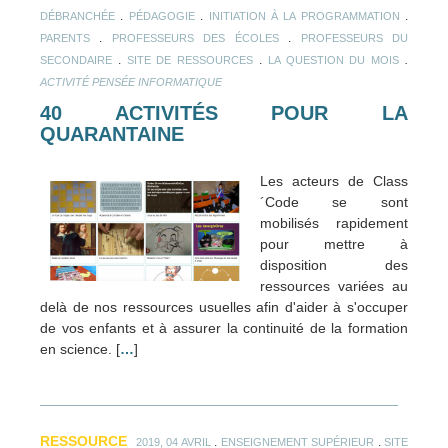
.
.
.
DÉBRANCHÉE
PÉDAGOGIE
INITIATION À LA PROGRAMMATION
.
.
PARENTS
PROFESSEURS DES ÉCOLES
PROFESSEURS DU
.
.
.
SECONDAIRE
SITE DE RESSOURCES
LA QUESTION DU MOIS
ACTIVITÉ PENSÉE INFORMATIQUE
40 ACTIVITÉS POUR LA
QUARANTAINE
Les acteurs de Class
´Code se sont
mobilisés rapidement
pour mettre à
disposition des
ressources variées au
delà de nos ressources usuelles afin d'aider à s'occuper
de vos enfants et à assurer la continuité de la formation
en science. [
…
]
RESSOURCE
.
.
2019, 04 AVRIL
ENSEIGNEMENT SUPÉRIEUR
SITE