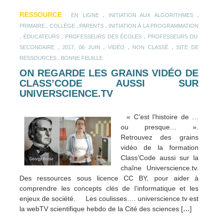
RESSOURCE
.
.
EN LIGNE
INITIATION AUX ALGORITHMES
.
.
.
PRIMAIRE
COLLÈGE
PARENTS
INITIATION À LA PROGRAMMATION
.
.
.
ÉDUCATEURS
PROFESSEURS DES ÉCOLES
PROFESSEURS DU
.
.
.
.
SECONDAIRE
2017, 06 JUIN
VIDÉO
NON CLASSÉ
SITE DE
.
RESSOURCES
BONNE FEUILLE
ON REGARDE LES GRAINS VIDÉO DE
CLASS’CODE AUSSI SUR
UNIVERSCIENCE.TV
« C’est l’histoire de …
ou presque… ».
Retrouvez des grains
vidéo de la formation
Class’Code aussi sur la
chaîne Universcience.tv.
Des ressources sous licence CC BY, pour aider à
comprendre les concepts clés de l’informatique et les
enjeux de société. Les coulisses…. universcience.tv est
la webTV scientifique hebdo de la Cité des sciences [
…
]