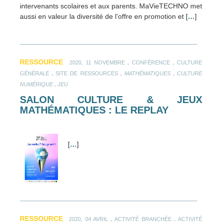
intervenants scolaires et aux parents. MaVieTECHNO met
aussi en valeur la diversité de l’offre en promotion et [
…
]
RESSOURCE
.
.
2020, 11 NOVEMBRE
CONFÉRENCE
CULTURE
.
.
.
GÉNÉRALE
SITE DE RESSOURCES
MATHÉMATIQUES
CULTURE
.
NUMÉRIQUE
JEU
SALON CULTURE & JEUX
MATHÉMATIQUES : LE REPLAY
[
…
]
RESSOURCE
.
.
2020, 04 AVRIL
ACTIVITÉ BRANCHÉE
ACTIVITÉ