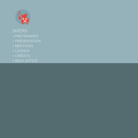
DIVERS
> PARTENAIRES
> PRÉSENTATION
> MENTIONS
> LICENCE
> CRÉDITS
> BACK OFFICE