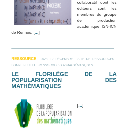
collaboratif dont les
éditeurs sont les
membres du groupe
de production
académique ISN-ICN
de Rennes. [
…
]
RESSOURCE
.
.
2023, 12 DÉCEMBRE
SITE DE RESSOURCES
.
BONNE FEUILLE
RESSOURCES EN MATHÉMATIQUES
LE FLORILÈGE DE LA
POPULARISATION DES
MATHÉMATIQUES
[
…
]