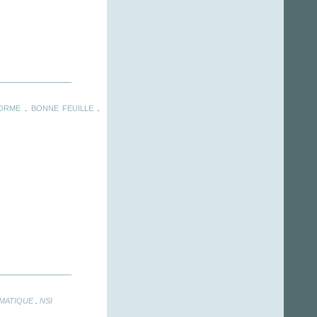
.
.
FORME
BONNE FEUILLE
.
RMATIQUE
NSI