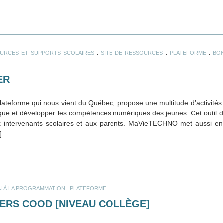
.
.
.
URCES ET SUPPORTS SCOLAIRES
SITE DE RESSOURCES
PLATEFORME
BON
ER
orme qui nous vient du Québec, propose une multitude d’activités 
gique et développer les compétences numériques des jeunes. Cet outil d
ux intervenants scolaires et aux parents. MaVieTECHNO met aussi en 
]
.
ON À LA PROGRAMMATION
PLATEFORME
IERS COOD [NIVEAU COLLÈGE]