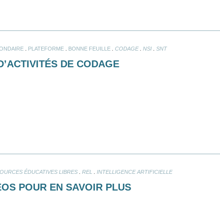
.
.
.
.
.
ONDAIRE
PLATEFORME
BONNE FEUILLE
CODAGE
NSI
SNT
D’ACTIVITÉS DE CODAGE
.
.
OURCES ÉDUCATIVES LIBRES
REL
INTELLIGENCE ARTIFICIELLE
DÉOS POUR EN SAVOIR PLUS