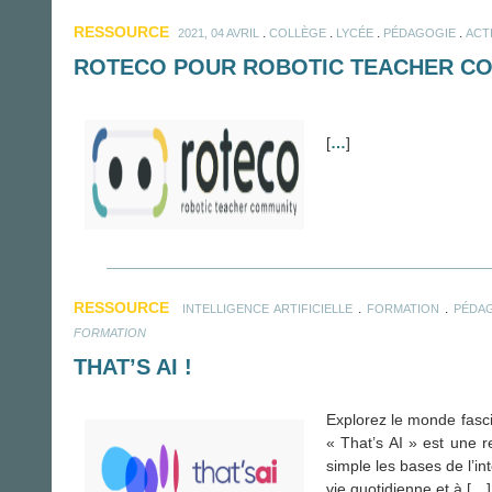
RESSOURCE
.
.
.
.
2021, 04 AVRIL
COLLÈGE
LYCÉE
PÉDAGOGIE
ACT
ROTECO POUR ROBOTIC TEACHER C
[
…
]
RESSOURCE
.
.
INTELLIGENCE ARTIFICIELLE
FORMATION
PÉDA
FORMATION
THAT’S AI !
Explorez le monde fasci
« That’s AI » est une r
simple les bases de l’in
vie quotidienne et à [
…
]