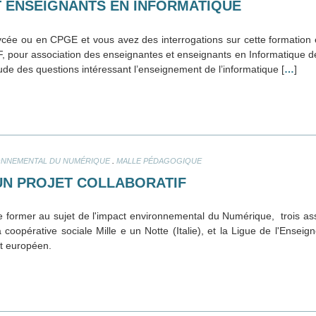
T ENSEIGNANTS EN INFORMATIQUE
cée ou en CPGE et vous avez des interrogations sur cette formation 
EIF, pour association des enseignantes et enseignants en Informatique d
étude des questions intéressant l’enseignement de l’informatique [
…
]
.
ONNEMENTAL DU NUMÉRIQUE
MALLE PÉDAGOGIQUE
UN PROJET COLLABORATIF
 de former au sujet de l'impact environnemental du Numérique, trois as
 coopérative sociale Mille e un Notte (Italie), et la Ligue de l'Ensei
et européen.