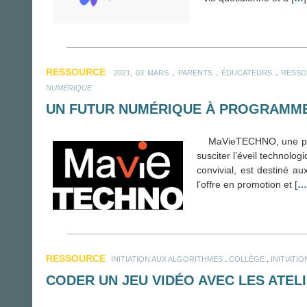
RESSOURCE
.
.
.
2021, 03 MARS
PARENTS
ÉDUCATEURS
RESSO
NUMÉRIQUE
UN FUTUR NUMÉRIQUE À PROGRAMM
MaVieTECHNO, une platef
susciter l’éveil technolo
convivial, est destiné a
l’offre en promotion et [
…
RESSOURCE
.
.
INITIATION AUX ALGORITHMES
COLLÈGE
INITIATI
CODER UN JEU VIDÉO AVEC LES ATEL