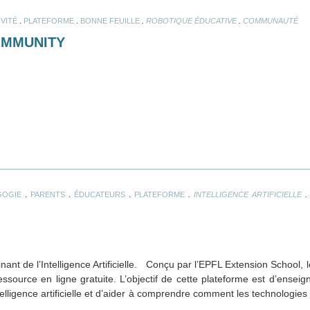
.
.
.
.
IVITÉ
PLATEFORME
BONNE FEUILLE
ROBOTIQUE ÉDUCATIVE
COMMUNAUTÉ
OMMUNITY
.
.
.
.
GOGIE
PARENTS
ÉDUCATEURS
PLATEFORME
INTELLIGENCE ARTIFICIELLE
nant de l’Intelligence Artificielle. Conçu par l’EPFL Extension School,
essource en ligne gratuite. L’objectif de cette plateforme est d’ensei
telligence artificielle et d’aider à comprendre comment les technologies 