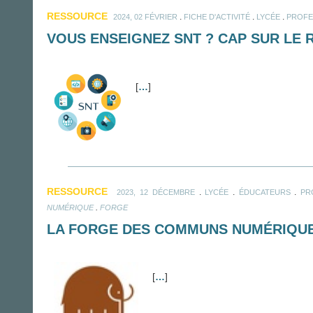
RESSOURCE
.
.
.
2024, 02 FÉVRIER
FICHE D'ACTIVITÉ
LYCÉE
PROFE
VOUS ENSEIGNEZ SNT ? CAP SUR LE 
[
…
]
RESSOURCE
.
.
.
2023, 12 DÉCEMBRE
LYCÉE
ÉDUCATEURS
PR
.
NUMÉRIQUE
FORGE
LA FORGE DES COMMUNS NUMÉRIQUE
[
…
]