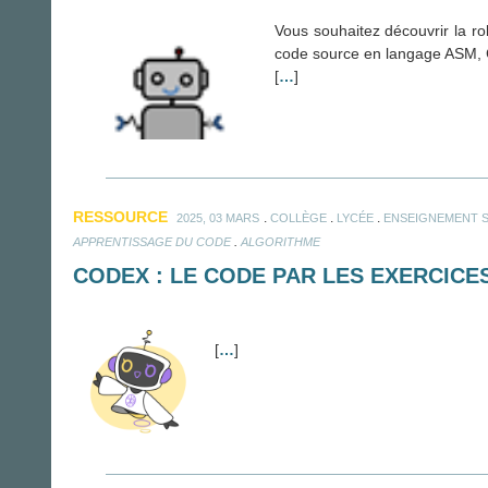
Vous souhaitez découvrir la ro
code source en langage ASM, 
[
…
]
RESSOURCE
.
.
.
2025, 03 MARS
COLLÈGE
LYCÉE
ENSEIGNEMENT 
.
APPRENTISSAGE DU CODE
ALGORITHME
CODEX : LE CODE PAR LES EXERCICE
[
…
]