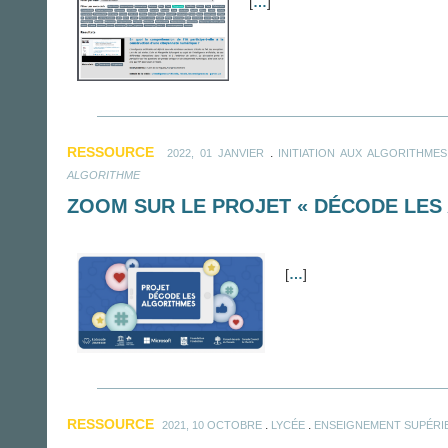
[
…
]
RESSOURCE
.
2022, 01 JANVIER
INITIATION AUX ALGORITHMES
ALGORITHME
ZOOM SUR LE PROJET « DÉCODE LES
[
…
]
RESSOURCE
.
.
2021, 10 OCTOBRE
LYCÉE
ENSEIGNEMENT SUPÉRI