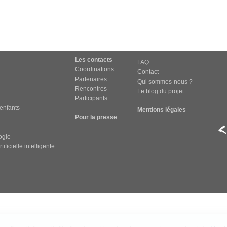
Les contacts
FAQ
Coordinations
Contact
Partenaires
Qui sommes-nous ?
Rencontres
Le blog du projet
Participants
 enfants
Mentions légales
Pour la presse
ogie
ificielle intelligente