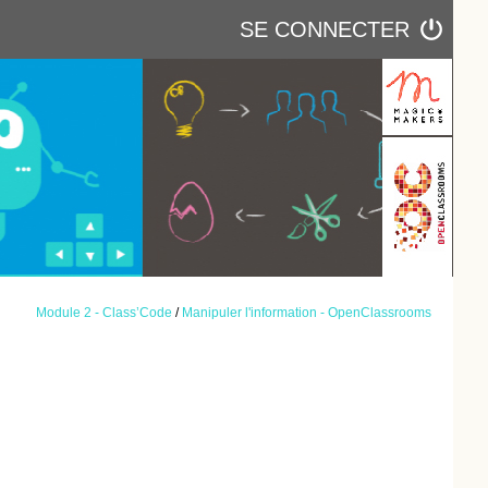
SE CONNECTER
Module 2 - Class’Code
/
Manipuler l'information - OpenClassrooms