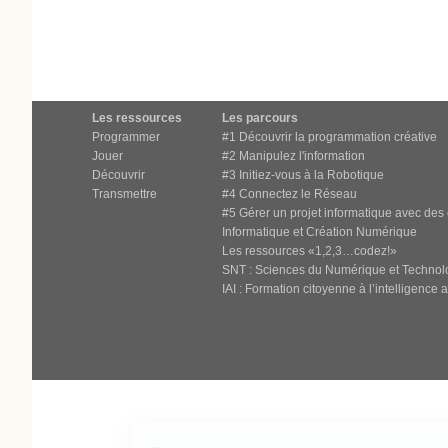
Les ressources
Les parcours
Programmer
#1 Découvrir la programmation créative
Jouer
#2 Manipulez l'information
Découvrir
#3 Initiez-vous à la Robotique
Transmettre
#4 Connectez le Réseau
#5 Gérer un projet informatique avec des
Informatique et Création Numérique
Les ressources «1,2,3…codez!»
SNT : Sciences du Numérique et Technol
IAI : Formation citoyenne à l’intelligence art