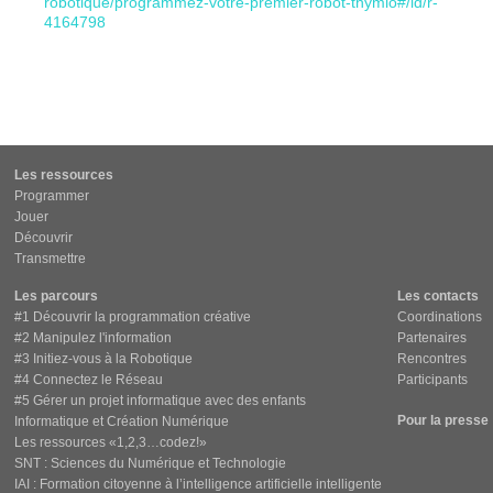
robotique/programmez-votre-premier-robot-thymio#/id/r-
4164798
Les ressources
Programmer
Jouer
Découvrir
Transmettre
Les parcours
Les contacts
#1 Découvrir la programmation créative
Coordinations
#2 Manipulez l'information
Partenaires
#3 Initiez-vous à la Robotique
Rencontres
#4 Connectez le Réseau
Participants
#5 Gérer un projet informatique avec des enfants
Pour la presse
Informatique et Création Numérique
Les ressources «1,2,3…codez!»
SNT : Sciences du Numérique et Technologie
IAI : Formation citoyenne à l’intelligence artificielle intelligente