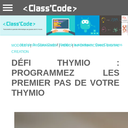
Module 3 - Class’Code
/
S'initier à la robotique - OpenClassrooms
MODULE 3
|
PROGRAMMER
|
VIDÉO
|
INFORMATICS AND DIGITAL
CREATION
DÉFI THYMIO :
PROGRAMMEZ LES
PREMIER PAS DE VOTRE
THYMIO