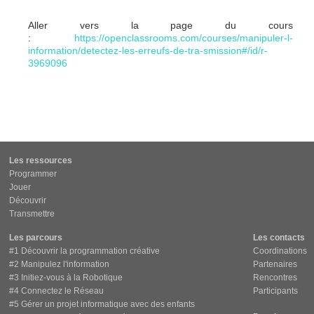
Aller vers la page du cours
:
https://openclassrooms.com/courses/manipuler-l-
information/detectez-les-erreufs-de-tra-smission#/id/r-
3969096
Les ressources
Programmer
Jouer
Découvrir
Transmettre
Les parcours
Les contacts
#1 Découvrir la programmation créative
Coordinations
#2 Manipulez l'information
Partenaires
#3 Initiez-vous à la Robotique
Rencontres
#4 Connectez le Réseau
Participants
#5 Gérer un projet informatique avec des enfants