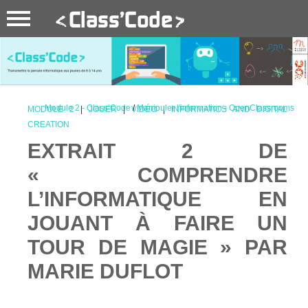
Module 2 - Class’Code
/
Manipuler l'information - OpenClassrooms
MODULE 2
|
JOUER
|
VIDÉO
|
INFORMATICS AND DIGITAL
CREATION
EXTRAIT 2 DE
« COMPRENDRE
L’INFORMATIQUE EN
JOUANT À FAIRE UN
TOUR DE MAGIE » PAR
MARIE DUFLOT