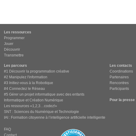
Les ressources
Programmer
Jouer
Découvrir
Transmettre
Les parcours
Les contacts
#1 Découvrir la programmation créative
Coordinations
#2 Manipulez l'information
Partenaires
#3 Initiez-vous à la Robotique
Rencontres
#4 Connectez le Réseau
Participants
#5 Gérer un projet informatique avec des enfants
Pour la presse
Informatique et Création Numérique
Les ressources «1,2,3…codez!»
SNT : Sciences du Numérique et Technologie
IAI : Formation citoyenne à l’intelligence artificielle intelligente
FAQ
Contact