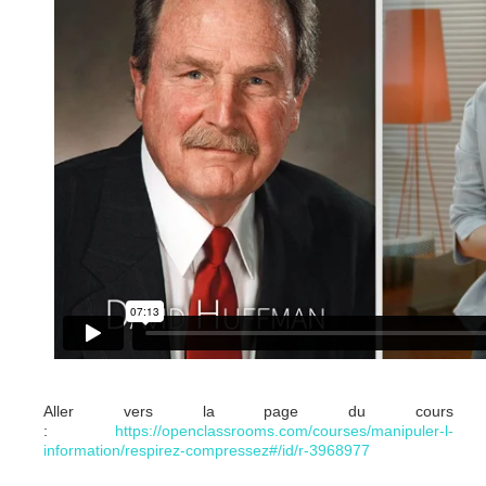
Aller vers la page du cours
:
https://openclassrooms.com/courses/manipuler-l-
information/respirez-compressez#/id/r-3968977