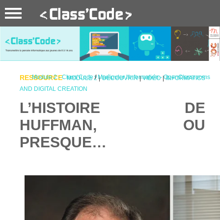
RESSOURCE
Module 2 - Class’Code
/
Manipuler l'information - OpenClassrooms
MODULE 2
|
DÉCOUVRIR
|
VIDÉO
|
INFORMATICS
AND DIGITAL CREATION
L’HISTOIRE DE
HUFFMAN, OU
PRESQUE…