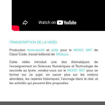
TRANSCRIPTION DE LA VIDÉO
Production
4minutes34
et
s24b
pour le
MOOC SNT
de
Class´Code, travail éditorial de
SNJazur
.
Cette vidéo introduit une des thématiques de
l’enseignement en Sciences Numériques et Technologie de
seconde au lycée, rendez-vous sur le
MOOC SNT
pour se
former sur ce sujet, en savoir plus sur les notions
abordées, les repères historiques, l’ancrage dans le réel, et
les activités qui peuvent être proposées.