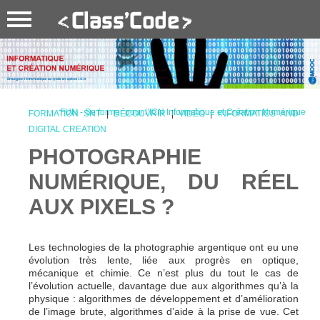
FUN - Se former pour l’ICN Informatique et Création Numérique
FORMATION SNT
|
DÉCOUVRIR
|
VIDÉO
|
INFORMATICS AND
DIGITAL CREATION
PHOTOGRAPHIE
NUMÉRIQUE, DU RÉEL
AUX PIXELS ?
Les technologies de la photographie argentique ont eu une
évolution très lente, liée aux progrès en optique,
mécanique et chimie. Ce n’est plus du tout le cas de
l’évolution actuelle, davantage due aux algorithmes qu’à la
physique : algorithmes de développement et d’amélioration
de l’image brute, algorithmes d’aide à la prise de vue. Cet