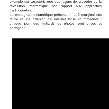
exemple est caractéristique des façons de procéder de la
révolution informatique par rapport aux approches
traditionnelles.
La photographie numérique présente un coût marginal très
faible et une diffusion par internet facile et immédiate :
chaque jour, des milliards de photos sont prises et
partagées.