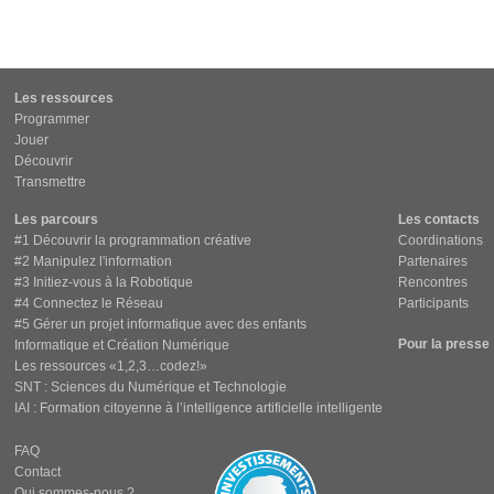
Les ressources
Programmer
Jouer
Découvrir
Transmettre
Les parcours
Les contacts
#1 Découvrir la programmation créative
Coordinations
#2 Manipulez l'information
Partenaires
#3 Initiez-vous à la Robotique
Rencontres
#4 Connectez le Réseau
Participants
#5 Gérer un projet informatique avec des enfants
Pour la presse
Informatique et Création Numérique
Les ressources «1,2,3…codez!»
SNT : Sciences du Numérique et Technologie
IAI : Formation citoyenne à l’intelligence artificielle intelligente
FAQ
Contact
Qui sommes-nous ?