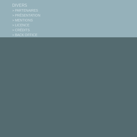
DIVERS
> PARTENAIRES
> PRÉSENTATION
> MENTIONS
> LICENCE
> CRÉDITS
> BACK OFFICE