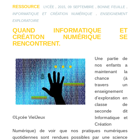
RESSOURCE
.
.
.
LYCÉE
2015, 09 SEPTEMBRE
BONNE FEUILLE
.
INFORMATIQUE ET CRÉATION NUMÉRIQUE
ENSEIGNEMENT
EXPLORATOIRE
QUAND INFORMATIQUE ET
CRÉATION NUMÉRIQUE SE
RENCONTRENT.
Une partie de
nos enfants a
maintenant la
chance (à
travers un
enseignement
d’exploration en
classe de
seconde dit
©Lycée VielJeux
Informatique et
Création
Numérique) de voir que nos pratiques numériques
quotidiennes sont rendues possibles par une science