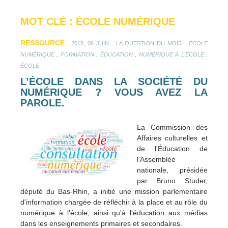
MOT CLÉ : ÉCOLE NUMÉRIQUE
RESSOURCE
.
.
2018, 06 JUIN
LA QUESTION DU MOIS
ÉCOLE
.
.
.
.
NUMÉRIQUE
FORMATION
ÉDUCATION
NUMÉRIQUE À L'ÉCOLE
ÉCOLE
L’ÉCOLE DANS LA SOCIÉTÉ DU
NUMÉRIQUE ? VOUS AVEZ LA
PAROLE.
La Commission des
Affaires culturelles et
de l'Éducation de
l'Assemblée
nationale, présidée
par Bruno Studer,
député du Bas-Rhin, a initié une mission parlementaire
d'information chargée de réfléchir à la place et au rôle du
numérique à l'école, ainsi qu'à l'éducation aux médias
dans les enseignements primaires et secondaires.