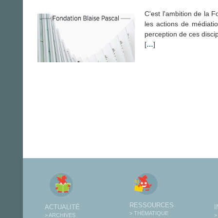
C'est l'ambition de la 
les actions de médiatio
perception de ces disci
[
…
]
RESSOURCES
ACTUALITÉ
> THÉMATIQUE
> ARCHIVES
>