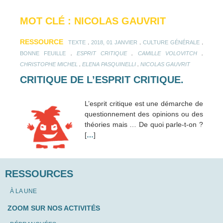
MOT CLÉ : NICOLAS GAUVRIT
RESSOURCE
.
.
.
TEXTE
2018, 01 JANVIER
CULTURE GÉNÉRALE
.
.
.
BONNE FEUILLE
ESPRIT CRITIQUE
CAMILLE VOLOVITCH
.
.
CHRISTOPHE MICHEL
ELENA PASQUINELLI
NICOLAS GAUVRIT
CRITIQUE DE L’ESPRIT CRITIQUE.
L’esprit critique est une démarche de
questionnement des opinions ou des
théories mais … De quoi parle-t-on ?
[
…
]
RESSOURCES
À LA UNE
ZOOM SUR NOS ACTIVITÉS