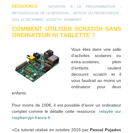
RESSOURCE
.
INITIATION À LA PROGRAMMATION
.
.
MÉTHODOLOGIE DE LA MÉDIATION
ARTICLE OU PRÉSENTATION
.
.
2015, 12 DÉCEMBRE
SCRATCH
RASBERRY
COMMENT UTILISER SCRATCH SANS
ORDINATEUR NI TABLETTE ?
Vous êtes dans une salle
d’activités scolaires ou
extra-scolaires, plein
d’enfants veulent
découvrir scratch et il
vous faudrait au moins un
ordinateur pour deux
enfants.
Pour moins de 100€, il est possible d’avoir un ordinateur
complet comme le détaille cette ressource
relayée sur
raspberrypi-france.fr
.
«Ce tutoriel réalisé en octobre 2015 par
Pascal Pujades