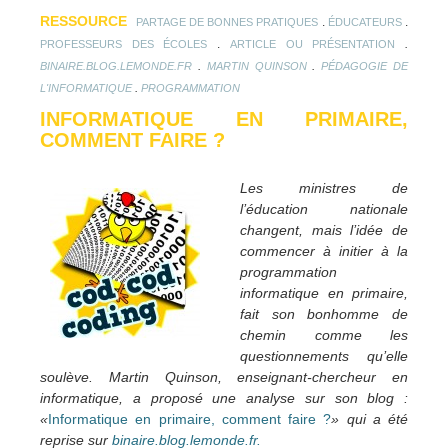
RESSOURCE
.
.
PARTAGE DE BONNES PRATIQUES
ÉDUCATEURS
.
.
PROFESSEURS DES ÉCOLES
ARTICLE OU PRÉSENTATION
.
.
BINAIRE.BLOG.LEMONDE.FR
MARTIN QUINSON
PÉDAGOGIE DE
.
L'INFORMATIQUE
PROGRAMMATION
INFORMATIQUE EN PRIMAIRE,
COMMENT FAIRE ?
Les ministres de
l’éducation nationale
changent, mais l’idée de
commencer à initier à la
programmation
informatique en primaire,
fait son bonhomme de
chemin comme les
questionnements qu’elle
soulève. Martin Quinson, enseignant-chercheur en
informatique, a proposé une analyse sur son blog :
«
Informatique en primaire, comment faire ?
» qui a été
reprise sur
binaire.blog.lemonde.fr.