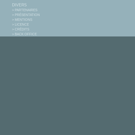
DIVERS
> PARTENAIRES
> PRÉSENTATION
> MENTIONS
> LICENCE
> CRÉDITS
> BACK OFFICE