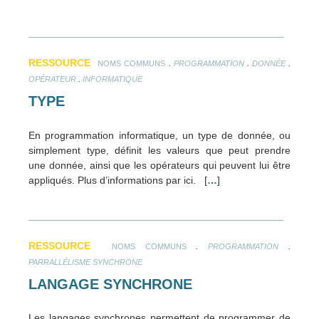
RESSOURCE
.
.
.
NOMS COMMUNS
PROGRAMMATION
DONNÉE
.
OPÉRATEUR
INFORMATIQUE
TYPE
En programmation informatique, un type de donnée, ou
simplement type, définit les valeurs que peut prendre
une donnée, ainsi que les opérateurs qui peuvent lui être
appliqués. Plus d’informations par ici. [
…
]
RESSOURCE
.
.
NOMS COMMUNS
PROGRAMMATION
PARRALLÉLISME SYNCHRONE
LANGAGE SYNCHRONE
Les langages synchrones permettent de programmer de