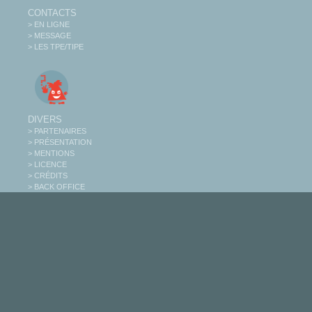
CONTACTS
> EN LIGNE
> MESSAGE
> LES TPE/TIPE
DIVERS
> PARTENAIRES
> PRÉSENTATION
> MENTIONS
> LICENCE
> CRÉDITS
> BACK OFFICE