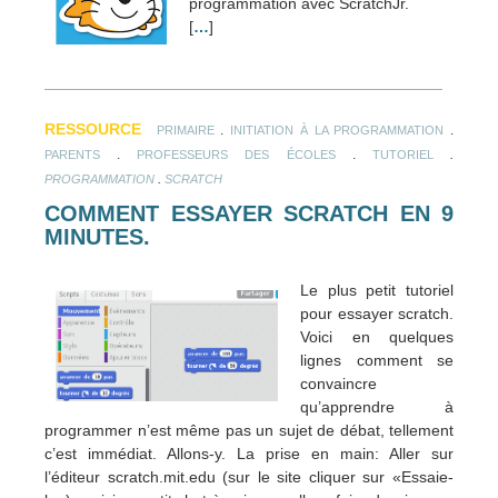
programmation avec ScratchJr.
[
…
]
RESSOURCE
.
.
PRIMAIRE
INITIATION À LA PROGRAMMATION
.
.
.
PARENTS
PROFESSEURS DES ÉCOLES
TUTORIEL
.
PROGRAMMATION
SCRATCH
COMMENT ESSAYER SCRATCH EN 9
MINUTES.
Le plus petit tutoriel
pour essayer scratch.
Voici en quelques
lignes comment se
convaincre
qu’apprendre à
programmer n’est même pas un sujet de débat, tellement
c’est immédiat. Allons-y. La prise en main: Aller sur
l’éditeur scratch.mit.edu (sur le site cliquer sur «Essaie-