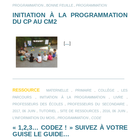
.
.
PROGRAMMATION
BONNE FEUILLE
PROGRAMMATION
INITIATION À LA PROGRAMMATION
DU CP AU CM2
[
…
]
RESSOURCE
.
.
.
MATERNELLE
PRIMAIRE
COLLÈGE
LES
.
.
.
PARCOURS
INITIATION À LA PROGRAMMATION
LIVRE
.
.
PROFESSEURS DES ÉCOLES
PROFESSEURS DU SECONDAIRE
.
.
.
.
2017, 06 JUIN
TUTORIEL
SITE DE RESSOURCES
2016, 06 JUIN
.
.
L'INFORMATION DU MOIS
PROGRAMMATION
CODE
« 1,2,3… CODEZ ! » SUIVEZ À VOTRE
GUISE LE GUIDE…