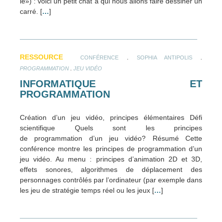
le») : voici un petit chat à qui nous allons faire dessiner un
carré. [
…
]
RESSOURCE
.
.
CONFÉRENCE
SOPHIA ANTIPOLIS
.
PROGRAMMATION
JEU VIDÉO
INFORMATIQUE ET
PROGRAMMATION
Création d’un jeu vidéo, principes élémentaires Défi
scientifique Quels sont les principes
de programmation d’un jeu vidéo? Résumé Cette
conférence montre les principes de programmation d’un
jeu vidéo. Au menu : principes d’animation 2D et 3D,
effets sonores, algorithmes de déplacement des
personnages contrôlés par l’ordinateur (par exemple dans
les jeu de stratégie temps réel ou les jeux [
…
]