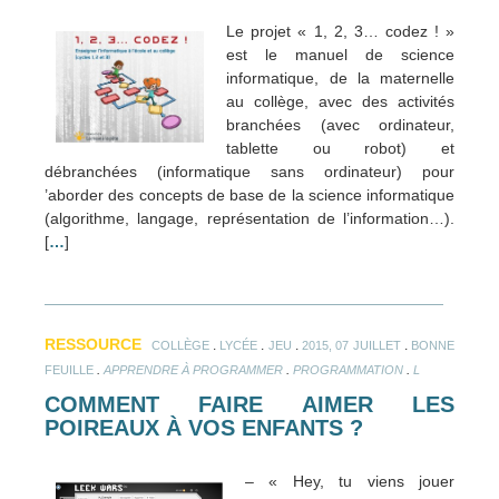
Le projet « 1, 2, 3… codez ! »
est le manuel de science
informatique, de la maternelle
au collège, avec des activités
branchées (avec ordinateur,
tablette ou robot) et
débranchées (informatique sans ordinateur) pour
’aborder des concepts de base de la science informatique
(algorithme, langage, représentation de l’information…).
[
…
]
RESSOURCE
.
.
.
.
COLLÈGE
LYCÉE
JEU
2015, 07 JUILLET
BONNE
.
.
.
FEUILLE
APPRENDRE À PROGRAMMER
PROGRAMMATION
L
COMMENT FAIRE AIMER LES
POIREAUX À VOS ENFANTS ?
– « Hey, tu viens jouer