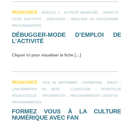
RESSOURCE
.
.
.
MODULE 1
ACTIVITÉ BRANCHÉE
SCRATCH
.
.
.
FICHE D'ACTIVITÉ
DÉBUGGER
ANALYSER UN PROGRAMME
PROGRAMMATION
DÉBUGGER-MODE D’EMPLOI DE
L’ACTIVITÉ
Cliquer ici pour visualiser la fiche [
…
]
RESSOURCE
.
.
.
2018, 09 SEPTEMBRE
FORMATION
NANCY
.
.
L'INFORMATION DU MOIS
CLASS'CODE
ROBOTIQUE
.
.
.
PÉDAGOGIQUE
INFORMATION
PROGRAMMATION CRÉATIVE
PROGRAMMATION
FORMEZ VOUS À LA CULTURE
NUMÉRIQUE AVEC FAN