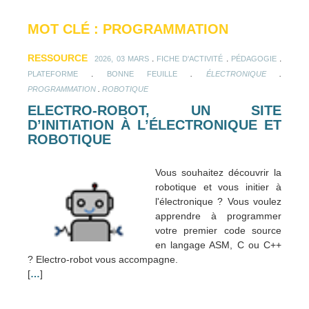
MOT CLÉ : PROGRAMMATION
RESSOURCE
.
.
.
2026, 03 MARS
FICHE D'ACTIVITÉ
PÉDAGOGIE
.
.
.
PLATEFORME
BONNE FEUILLE
ÉLECTRONIQUE
.
PROGRAMMATION
ROBOTIQUE
ELECTRO-ROBOT, UN SITE
D’INITIATION À L’ÉLECTRONIQUE ET
ROBOTIQUE
Vous souhaitez découvrir la
robotique et vous initier à
l'électronique ? Vous voulez
apprendre à programmer
votre premier code source
en langage ASM, C ou C++
? Electro-robot vous accompagne.
[
…
]