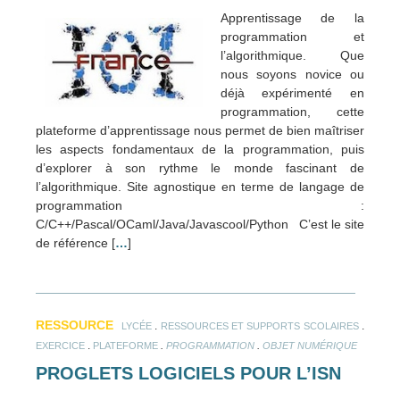
Apprentissage de la
programmation et
l’algorithmique. Que
nous soyons novice ou
déjà expérimenté en
programmation, cette
plateforme d’apprentissage nous permet de bien maîtriser
les aspects fondamentaux de la programmation, puis
d’explorer à son rythme le monde fascinant de
l’algorithmique. Site agnostique en terme de langage de
programmation :
C/C++/Pascal/OCaml/Java/Javascool/Python C’est le site
de référence [
…
]
RESSOURCE
.
.
LYCÉE
RESSOURCES ET SUPPORTS SCOLAIRES
.
.
.
EXERCICE
PLATEFORME
PROGRAMMATION
OBJET NUMÉRIQUE
PROGLETS LOGICIELS POUR L’ISN