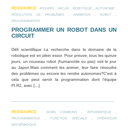
RESSOURCE
.
.
.
.
ATELIERS
SACLAY
ROBOTIQUE
AUTONOMIE
.
.
.
RÉSOLUTION DE PROBLÈMES
ANIMATION
ROBOT
PROGRAMMATION
PROGRAMMER UN ROBOT DANS UN
CIRCUIT
Défi scientifique La recherche dans le domaine de la
robotique est en plein essor. Pour preuve, tous les quinze
jours, un nouveau robot (humanoïde ou pas) voit le jour
au Japon.Mais comment les animer, leur faire résoudre
des problèmes ou encore les rendre autonomes?C’est à
cela que peut servir la programmation dont l’équipe
PI.R2, avec [
…
]
RESSOURCE
.
.
NOMS COMMUNS
INFORMATIQUE
.
.
PROGRAMMATION
FONCTION SPÉCIALE
OPÉRATEUR
MATHÉMATIQUE