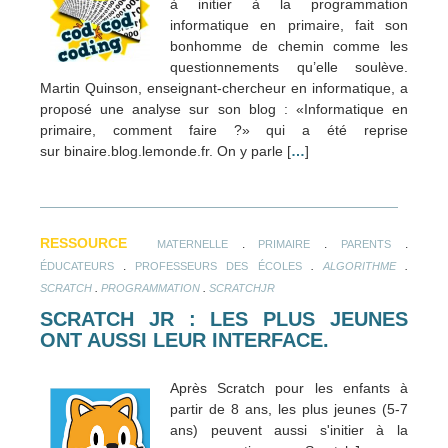
à initier à la programmation
informatique en primaire, fait son
bonhomme de chemin comme les
questionnements qu’elle soulève.
Martin Quinson, enseignant-chercheur en informatique, a
proposé une analyse sur son blog : «Informatique en
primaire, comment faire ?» qui a été reprise
sur binaire.blog.lemonde.fr. On y parle [
…
]
RESSOURCE
.
.
.
MATERNELLE
PRIMAIRE
PARENTS
.
.
.
ÉDUCATEURS
PROFESSEURS DES ÉCOLES
ALGORITHME
.
.
SCRATCH
PROGRAMMATION
SCRATCHJR
SCRATCH JR : LES PLUS JEUNES
ONT AUSSI LEUR INTERFACE.
Après Scratch pour les enfants à
partir de 8 ans, les plus jeunes (5-7
ans) peuvent aussi s'initier à la