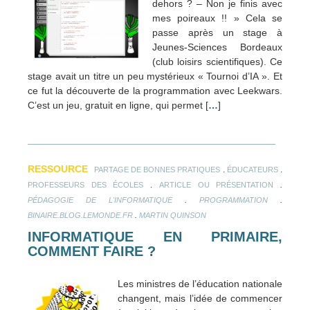
dehors ? – Non je finis avec
mes poireaux !! » Cela se
passe après un stage à
Jeunes-Sciences Bordeaux
(club loisirs scientifiques). Ce
stage avait un titre un peu mystérieux « Tournoi d’IA ». Et
ce fut la découverte de la programmation avec Leekwars.
C’est un jeu, gratuit en ligne, qui permet [
…
]
RESSOURCE
.
.
PARTAGE DE BONNES PRATIQUES
ÉDUCATEURS
.
.
PROFESSEURS DES ÉCOLES
ARTICLE OU PRÉSENTATION
.
.
PÉDAGOGIE DE L'INFORMATIQUE
PROGRAMMATION
.
BINAIRE.BLOG.LEMONDE.FR
MARTIN QUINSON
INFORMATIQUE EN PRIMAIRE,
COMMENT FAIRE ?
Les ministres de l’éducation nationale
changent, mais l’idée de commencer