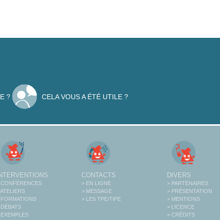
E ?
CELA VOUS A ÉTÉ UTILE ?
INTERVENTIONS
CONTACTS
DIVERS
 CONFÉRENCES
> EN LIGNE
> PARTENAIRES
 ATELIERS
> MESSAGE
> PRÉSENTATION
 FORMATIONS
> LES TPE/TIPE
> MENTIONS
 DÉBATS
> LICENCE
 EXEMPLES
> CRÉDITS