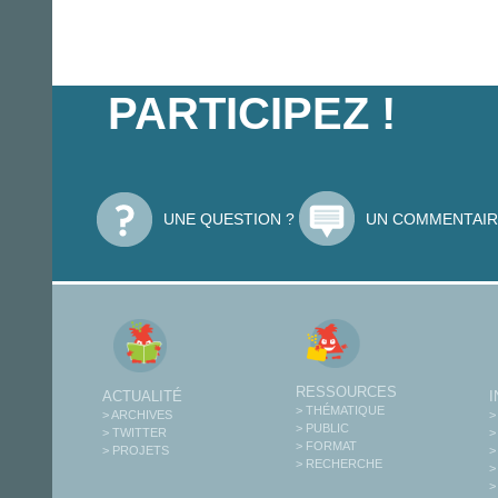
PARTICIPEZ !
UNE QUESTION ?
UN COMMENTAIR
RESSOURCES
ACTUALITÉ
> THÉMATIQUE
> ARCHIVES
>
> PUBLIC
> TWITTER
>
> FORMAT
> PROJETS
>
> RECHERCHE
>
>