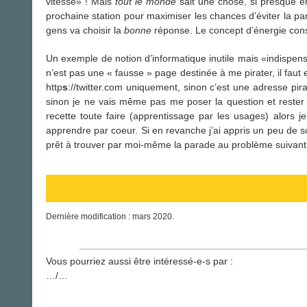
vitesse» ! Mais
tout le monde
sait une chose, si presque en 
prochaine station pour maximiser les chances d’éviter la p
gens va choisir la
bonne
réponse. Le concept d’énergie cons
Un exemple de notion d’informatique inutile mais «indisp
n’est pas une « fausse » page destinée à me pirater, il faut e
http
s
://twitter.com uniquement, sinon c’est une adresse pira
sinon je ne vais même pas me poser la question et rester «
recette toute faire (apprentissage par les usages) alors j
apprendre par coeur. Si en revanche j’ai appris un peu de sc
prêt à trouver par moi-même la parade au problème suivant
Dernière modification : mars 2020.
Vous pourriez aussi être intéressé-e-s par :
…/…