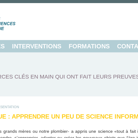
ES
INTERVENTIONS
FORMATIONS
CONTA
CES CLÉS EN MAIN QUI ONT FAIT LEURS PREUVE
ÉSENTATION
UE : APPRENDRE UN PEU DE SCIENCE INFOR
s grands mères ou notre plombier- a appris une science «tout à fait 
dre, s’approprier, adapter ou créer les nouveaux objets que l’ère in