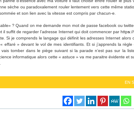
panne d’essence avec ma voiture il faut choisir entre rouler le plus v
anne sèche ou paradoxalement rouler lentement vers cette même station,
ommée et son lien avec la vitesse est compris par chacun-e.
ensable» ? Quand on me demande mon mot de passe facebook ou twitter
t il suffit de regarder l’adresse Internet qui doit commencer par http
s
:
te. Si je comprends le langage qui définit les adresses Internet alors 
 effaré » devant le vol de mes identifiants. Et si j’apprends la règ
e vais tomber dans le piège suivant si la parade n’est pas sur la list
ience informatique alors cette « astuce » va me paraitre évidente et su
.
EN 