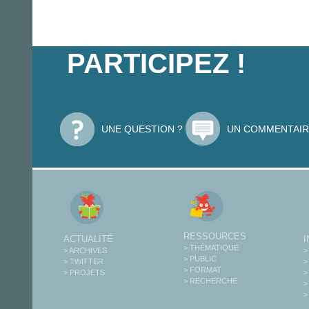
PARTICIPEZ !
UNE QUESTION ?
UN COMMENTAIR
RESSOURCES
ACTUALITÉ
> THÉMATIQUE
> ARCHIVES
>
> PUBLIC
> TWITTER
>
> FORMAT
> PROJETS
>
> RECHERCHE
>
>