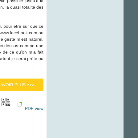
ite possible jusqu’à la
 la quasi totalité des
, pour être sûr que ce
//www.facebook.com ou
ce geste m’est naturel,
le ci-dessus comme une
e de ce qu’on m’a fait
rtout je serai prête ou
SAVOIR PLUS >>>
PDF view