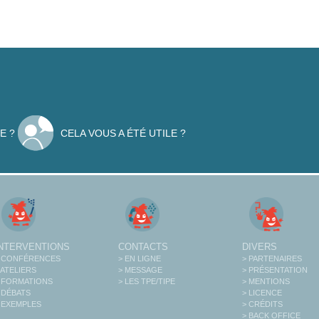
E ?
CELA VOUS A ÉTÉ UTILE ?
INTERVENTIONS
CONTACTS
DIVERS
 CONFÉRENCES
> EN LIGNE
> PARTENAIRES
 ATELIERS
> MESSAGE
> PRÉSENTATION
 FORMATIONS
> LES TPE/TIPE
> MENTIONS
 DÉBATS
> LICENCE
 EXEMPLES
> CRÉDITS
> BACK OFFICE