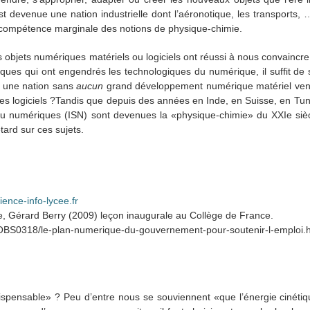
est devenue une nation industrielle dont l’aéronotique, les transports
ompétence marginale des notions de physique-chimie.
s objets numériques matériels ou logiciels ont réussi à nous convaincr
iques qui ont engendrés les technologiques du numérique, il suffit de
e une nation sans
aucun
grand développement numérique matériel vena
rmes logiciels ?Tandis que depuis des années en Inde, en Suisse, en Tun
du numériques (ISN) sont devenues la «physique-chimie» du XXIe siè
ard sur ces sujets.
ience-info-lycee.fr
 Gérard Berry (2009) leçon inaugurale au Collège de France.
OBS0318/le-plan-numerique-du-gouvernement-pour-soutenir-l-emploi.
spensable» ? Peu d’entre nous se souviennent «que l’énergie cinétiqu