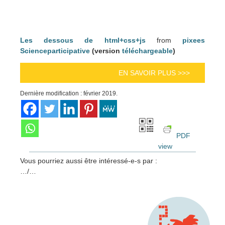
Les dessous de html+css+js
from
pixees
Scienceparticipative
(version
téléchargeable
)
EN SAVOIR PLUS >>>
Dernière modification : février 2019.
PDF
view
Vous pourriez aussi être intéressé-e-s par :
…/…