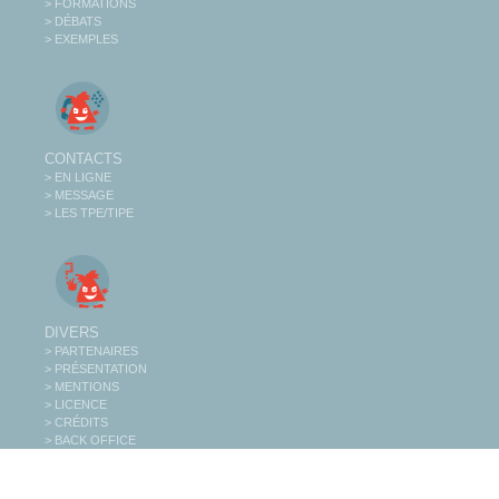
> FORMATIONS
> DÉBATS
> EXEMPLES
CONTACTS
> EN LIGNE
> MESSAGE
> LES TPE/TIPE
DIVERS
> PARTENAIRES
> PRÉSENTATION
> MENTIONS
> LICENCE
> CRÉDITS
> BACK OFFICE