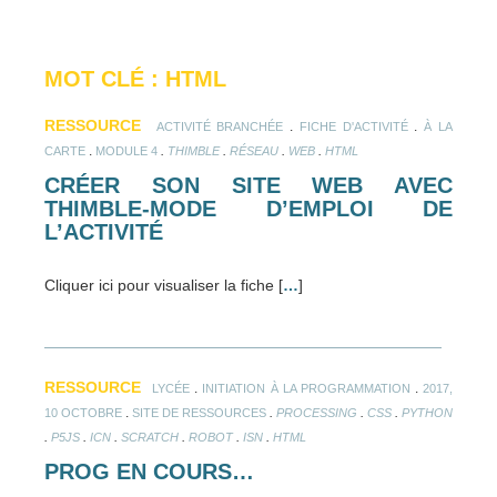
MOT CLÉ : HTML
RESSOURCE
.
.
ACTIVITÉ BRANCHÉE
FICHE D'ACTIVITÉ
À LA
.
.
.
.
.
CARTE
MODULE 4
THIMBLE
RÉSEAU
WEB
HTML
CRÉER SON SITE WEB AVEC
THIMBLE-MODE D’EMPLOI DE
L’ACTIVITÉ
Cliquer ici pour visualiser la fiche [
…
]
RESSOURCE
.
.
LYCÉE
INITIATION À LA PROGRAMMATION
2017,
.
.
.
.
10 OCTOBRE
SITE DE RESSOURCES
PROCESSING
CSS
PYTHON
.
.
.
.
.
.
P5JS
ICN
SCRATCH
ROBOT
ISN
HTML
PROG EN COURS…