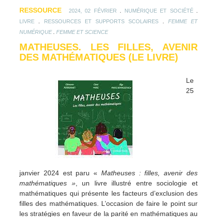
RESSOURCE
.
.
2024, 02 FÉVRIER
NUMÉRIQUE ET SOCIÉTÉ
.
.
LIVRE
RESSOURCES ET SUPPORTS SCOLAIRES
FEMME ET
.
NUMÉRIQUE
FEMME ET SCIENCE
MATHEUSES. LES FILLES, AVENIR
DES MATHÉMATIQUES (LE LIVRE)
Le
25
janvier 2024 est paru «
Matheuses : filles, avenir des
mathématiques »
, un livre illustré entre sociologie et
mathématiques qui présente les facteurs d’exclusion des
filles des mathématiques. L’occasion de faire le point sur
les stratégies en faveur de la parité en mathématiques au