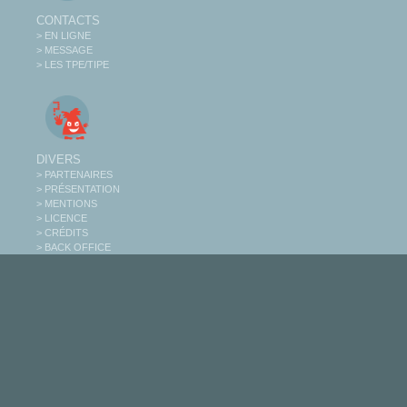
CONTACTS
> EN LIGNE
> MESSAGE
> LES TPE/TIPE
DIVERS
> PARTENAIRES
> PRÉSENTATION
> MENTIONS
> LICENCE
> CRÉDITS
> BACK OFFICE