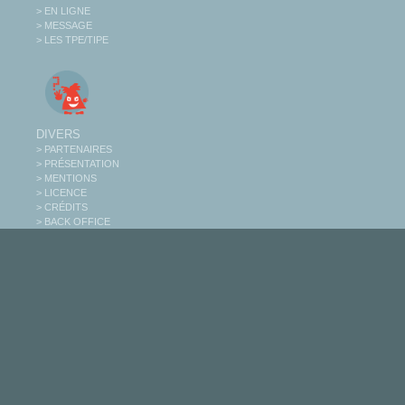
> EN LIGNE
> MESSAGE
> LES TPE/TIPE
DIVERS
> PARTENAIRES
> PRÉSENTATION
> MENTIONS
> LICENCE
> CRÉDITS
> BACK OFFICE