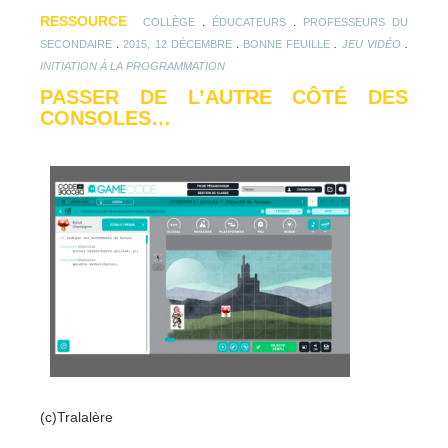
RESSOURCE
.
.
COLLÈGE
ÉDUCATEURS
PROFESSEURS DU
.
.
.
.
SECONDAIRE
2015, 12 DÉCEMBRE
BONNE FEUILLE
JEU VIDÉO
INITIATION À LA PROGRAMMATION
PASSER DE L’AUTRE CÔTÉ DES
CONSOLES…
(c)Tralalère