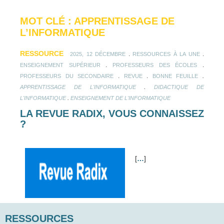
MOT CLÉ : APPRENTISSAGE DE
L’INFORMATIQUE
RESSOURCE
.
.
2025, 12 DÉCEMBRE
RESSOURCES À LA UNE
.
.
ENSEIGNEMENT SUPÉRIEUR
PROFESSEURS DES ÉCOLES
.
.
.
PROFESSEURS DU SECONDAIRE
REVUE
BONNE FEUILLE
.
APPRENTISSAGE DE L'INFORMATIQUE
DIDACTIQUE DE
.
L'INFORMATIQUE
ENSEIGNEMENT DE L'INFORMATIQUE
LA REVUE RADIX, VOUS CONNAISSEZ
?
[
…
]
RESSOURCES